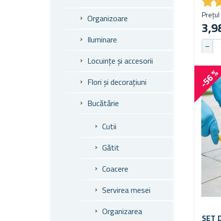
★
★
Prețul 
Organizoare
3,98
Iluminare
Locuințe și accesorii
-56 
Flori și decorațiuni
Bucătărie
Cutii
Gătit
Coacere
Servirea mesei
Organizarea
SET 