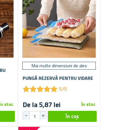
Mai multe dimensiuni de ales
TRU
PUNGĂ REZERVĂ PENTRU VIDARE
★
★
★
★
★
★
★
★
★
★
5/5
De la 5,87 lei
În stoc
În stoc