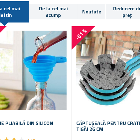
la cel mai
De la cel mai
Reducere d
Noutate
ieftin
scump
preț
%
-61 %
E PLIABILĂ DIN SILICON
CĂPTUŞEALĂ PENTRU CRATI
TIGĂI 26 CM