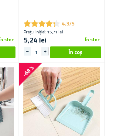
★
★
★
★
★
★
★
★
★
★
4,3/5
Prețul inițial: 15,71 lei
5,24 lei
În stoc
În stoc
-68 %