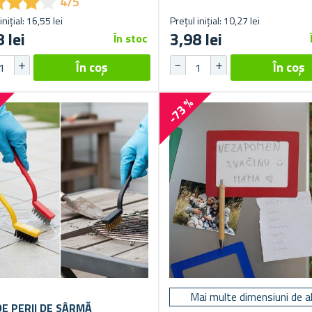
★
★
★
★
★
★
★
★
4/5
inițial: 16,55 lei
Prețul inițial: 10,27 lei
 lei
3,98 lei
În stoc
%
-73 %
Mai multe dimensiuni de a
DE PERII DE SÂRMĂ