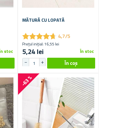
MĂTURĂ CU LOPATĂ
★
★
★
★
★
★
★
★
★
★
4,7/5
Prețul inițial: 16,55 lei
5,24 lei
În stoc
În stoc
-63 %