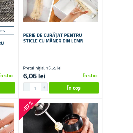
les
PERIE DE CURĂȚAT PENTRU
STICLE CU MÂNER DIN LEMN
RU
Prețul inițial: 16,55 lei
6,06 lei
În stoc
În stoc
-57 %