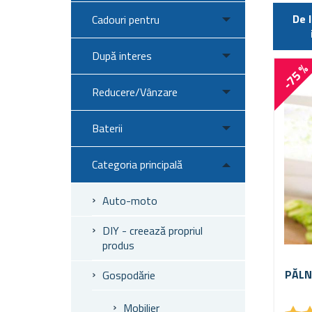
De 
Cadouri pentru
După interes
-75 
Reducere/Vânzare
Baterii
Categoria principală
Auto-moto
DIY - creează propriul
produs
PĂLNI
Gospodărie
Mobilier