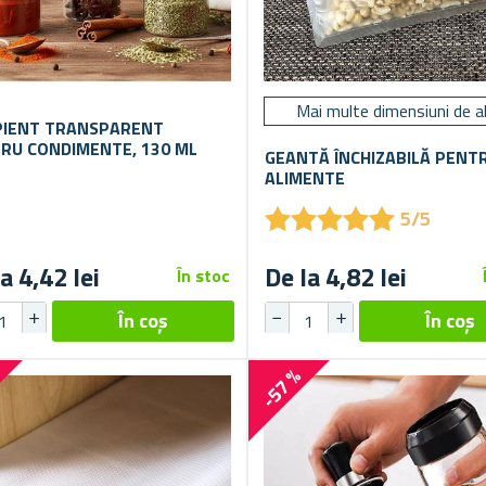
Mai multe dimensiuni de a
PIENT TRANSPARENT
RU CONDIMENTE, 130 ML
GEANTĂ ÎNCHIZABILĂ PENT
ALIMENTE
★
★
★
★
★
★
★
★
★
★
5/5
a 4,42 lei
De la 4,82 lei
În stoc
%
-57 %