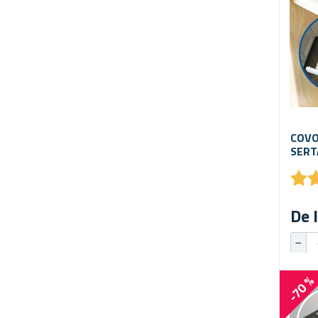
COVO
SERT
★
★
De l
-70 