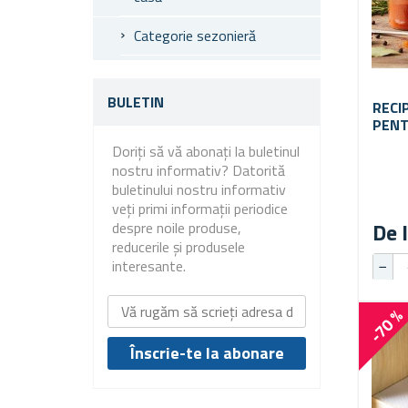
Categorie sezonieră
BULETIN
RECI
PENT
Doriți să vă abonați la buletinul
nostru informativ? Datorită
buletinului nostru informativ
veți primi informații periodice
De l
despre noile produse,
reducerile și produsele
interesante.
-70 