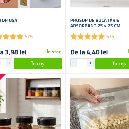
TOR UȘĂ
PROSOP DE BUCĂTĂRIE
ABSORBANT 25 × 25 CM
★
★
★
★
★
★
★
★
★
★
★
★
★
★
★
★
★
★
5/5
5/5
a 3,98 lei
De la 4,40 lei
În stoc
%