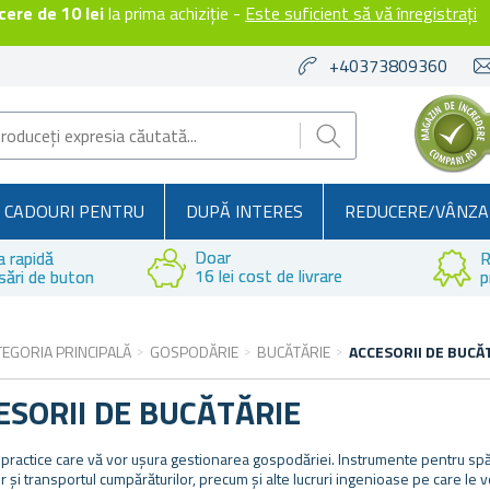
ere de 10 lei
la prima achiziție -
Este suficient să vă înregistrați
+40373809360
CADOURI PENTRU
DUPĂ INTERES
REDUCERE/VÂNZA
Doar
a rapidă
R
16 lei cost de livrare
sări de buton
p
TEGORIA PRINCIPALĂ
GOSPODĂRIE
BUCĂTĂRIE
ACCESORII DE BUCĂ
ESORII DE BUCĂTĂRIE
 practice care vă vor ușura gestionarea gospodăriei. Instrumente pentru spăl
 și transportul cumpărăturilor, precum și alte lucruri ingenioase pe care le veț