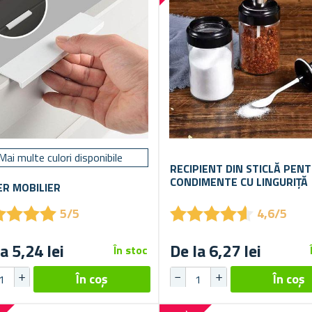
Mai multe culori disponibile
RECIPIENT DIN STICLĂ PEN
CONDIMENTE CU LINGURIȚĂ
R MOBILIER
★
★
★
★
★
★
★
★
★
★
★
★
★
★
★
★
★
★
5/5
4,6/5
a 5,24 lei
De la 6,27 lei
În stoc