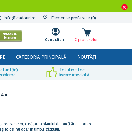
info@cadouri.ro
Elemente preferate
(0)
Coșul
Cont client
0 produselor
RE
CATEGORIA PRINCIPALĂ
NOUTĂȚI
etur fără
Totul în stoc,
robleme
livrare imediată!
TĂRIE
area vaselor, curățarea blatului de bucătărie, sortarea
i folosi nu doar în timpul gătitului.