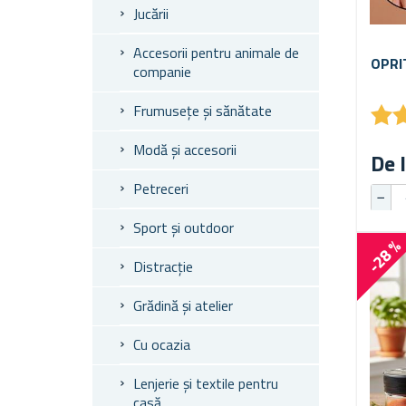
Jucării
Accesorii pentru animale de
OPRI
companie
★
★
Frumusețe și sănătate
Modă și accesorii
De l
Petreceri
Sport și outdoor
-28 
Distracție
Grădină și atelier
Cu ocazia
Lenjerie și textile pentru
casă