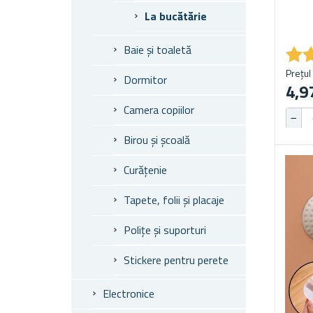
La bucătărie
★
★
Baie și toaletă
Prețul 
Dormitor
4,97
Camera copiilor
Birou și școală
Curățenie
Tapete, folii și placaje
Polițe și suporturi
Stickere pentru perete
Electronice