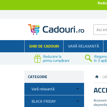
Reduc
GHID DE CADOURI
VARĂ RELAXANTĂ
Reducere la
Alegere
prima cumpărare
în 3 apă
CATEGORIE
CA
ACC
Vară relaxantă
Accesorii
BLACK FRIDAY
deșeurilor