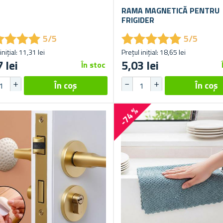
RAMA MAGNETICĂ PENTRU
FRIGIDER
★
★
★
★
★
★
★
★
★
★
★
★
★
★
★
★
★
★
5/5
5/5
inițial: 11,31 lei
Prețul inițial: 18,65 lei
 lei
5,03 lei
În stoc
-74 %