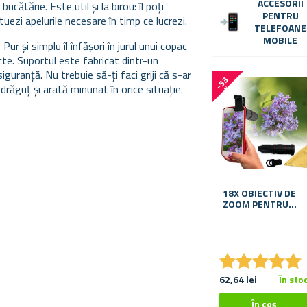
ACCESORII
ucătărie. Este util și la birou: îl poți
PENTRU
ezi apelurile necesare în timp ce lucrezi.
TELEFOANE
MOBILE
Pur și simplu îl înfășori în jurul unui copac
ecte. Suportul este fabricat dintr-un
siguranță. Nu trebuie să-ți faci griji că s-ar
-
5
3
 drăguț și arată minunat în orice situație.
%
18X OBIECTIV DE
ZOOM PENTRU
TELEFON
★
★
★
★
★
★
★
★
★
★
62,64 lei
În sto