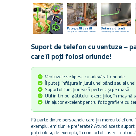
Fotografii de stil peste tot
Setare arbitrară
Fotografiere confortabilă cu autodetector
Poate fi înfășurat oriunde sau fixat cu ajutorul ventuzelor.
Suport de telefon cu ventuze – pa
care îl poți folosi oriunde!
Ventuzele se lipesc cu adevărat oriunde
Îl puteți înfășura în jurul unei bănci sau al unei
Suportul funcționează perfect și pe masă
Util în timpul gătitului, exercițiilor, în mașină 
Un ajutor excelent pentru fotografiere cu t
Fă parte dintre persoanele care țin mereu telefonul 
exemplu, emisiunile preferate? Atunci acest suport p
poți folosi, de exemplu, în confortul casei – datorit