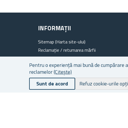
INFORMAȚII
Sitemap (Harta site-ului)
Reclamație / returnarea mărfii
Evaluare de produs
Pentru o experiență mai bună de cumpărare a ca
Despre noi
reclamelor
(Citește)
Program de fidelitate
Sunt de acord
Termeni de livrare și plată
Refuz cookie-urile opț
Protecția datelor cu caracter personal
Termenii si Condițiile Generale
Fișiere cookie
Contacte