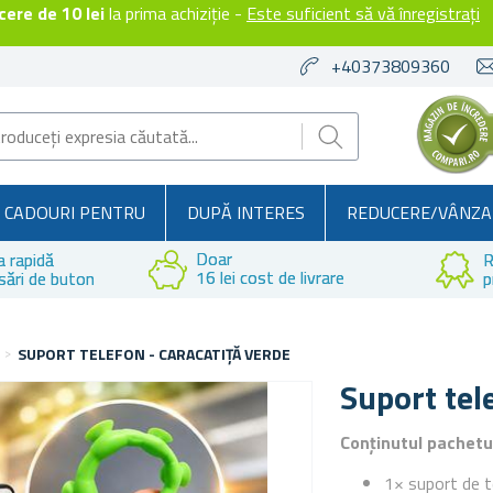
ere de 10 lei
la prima achiziție -
Este suficient să vă înregistrați
+40373809360
CADOURI PENTRU
DUPĂ INTERES
REDUCERE/VÂNZA
Doar
a rapidă
R
16 lei cost de livrare
sări de buton
p
SUPORT TELEFON - CARACATIȚĂ VERDE
Suport tel
Conținutul pachetu
1× suport de t