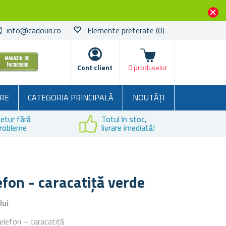
info@cadouri.ro
Elemente preferate
(0)
Coșul
Cont client
0 produselor
RE
CATEGORIA PRINCIPALĂ
NOUTĂȚI
etur fără
Totul în stoc,
robleme
livrare imediată!
efon - caracatiță verde
lui
elefon – caracatiță