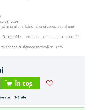
e
n
 cu ventuze
rat în jurul unei bănci, al unui copac sau al unei
u fotografii cu temporizator sau pentru a urmări
u telefoane cu lățimea maximă de 9 cm
ei
Livrare in 3-5 zile