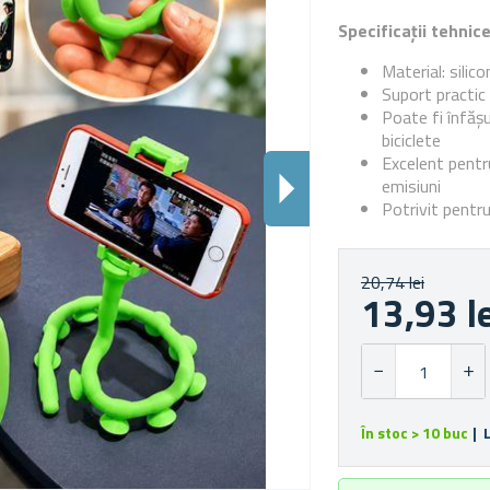
Specificații tehnic
Material: silico
Suport practic
Poate fi înfășu
biciclete
Excelent pentr
emisiuni
Potrivit pentr
20,74 lei
13,93 l
În stoc > 10 buc
| 