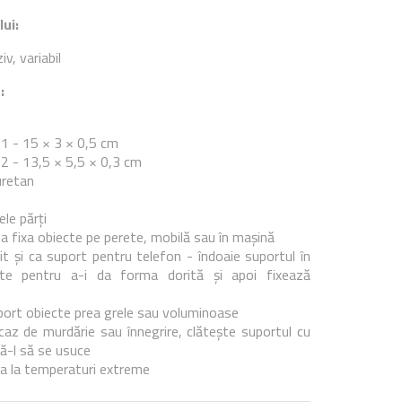
ui:
v, variabil
:
 1 - 15 × 3 × 0,5 cm
 2 - 13,5 × 5,5 × 0,3 cm
uretan
le părți
 a fixa obiecte pe perete, mobilă sau în mașină
it și ca suport pentru telefon - îndoaie suportul în
ate pentru a-i da forma dorită și apoi fixează
ort obiecte prea grele sau voluminoase
n caz de murdărie sau înnegrire, clătește suportul cu
să-l să se usuce
a la temperaturi extreme