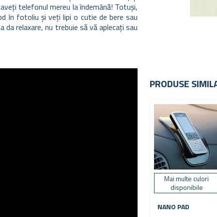
ă aveți telefonul mereu la îndemână! Totuși,
 în fotoliu și veți lipi o cutie de bere sau
 da relaxare, nu trebuie să vă aplecați sau
PRODUSE SIMIL
Mai multe culori
disponibile
NANO PAD