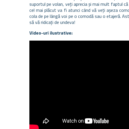
suportul pe volan, veți aprecia și mai mult faptul c
cel mai plăcut va fi atunci când vă veți așeza comod
cola de pe lângă voi pe o comodă sau o etajeră. Asta
să vă ridicați de undeva!
Video-uri ilustrative: