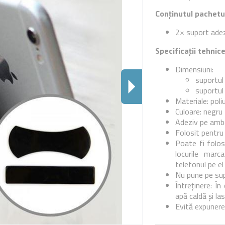
Conținutul pachetul
2× suport adezi
Specificații tehnice
Dimensiuni:
suportul
suportul
Materiale: poli
Culoare: negru
Adeziv pe ambe
Folosit pentru
Poate fi folos
locurile marc
telefonul pe el
Nu pune pe sup
Întreținere: Î
apă caldă și la
Evită expunere