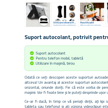
Utilizare diversificată
Reutilizabil
Se potrivește pentru casă, birou și mașină
Clătirea cu apă reface aderența
Suport autocolant, potrivit pentru
Suport autocolant
Pentru telefon mobil, tabletă
Utilizare în mașină, birou
Odată ce veți descoperi aceste suporturi autoadez
altceva! Un avantaj al acestor suporturi autocolante 
orizontal, oriunde doriți. Fie că este vorba de per
mașinii. Vor fi fixate bine și le puteți desprinde ușor u
Ce-ar fi dacă, în timp ce vă periați dinții, ați lip
tableta sau telefonul și ați viziona videoclipuri in