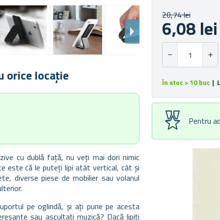
20,74 lei
6,08 lei
 orice locație
În stoc > 10 buc
| 
Pentru ac
ive cu dublă față, nu veți mai dori nimic
este că le puteți lipi atât vertical, cât și
ete, diverse piese de mobilier sau volanul
lterior.
i suportul pe oglindă, și ați pune pe acesta
teresante sau ascultați muzică? Dacă lipiți