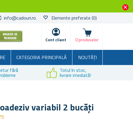
info@cadouri.ro
Elemente preferate
(0)
Coșul
Cont client
0 produselor
RE
CATEGORIA PRINCIPALĂ
NOUTĂȚI
etur fără
Totul în stoc,
robleme
livrare imediată!
oadeziv variabil 2 bucăți
/5
e