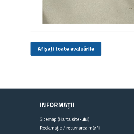
Afișați toate evaluările
INFORMAȚII
Sitemap (Harta site-ului)
Reclamație / returnarea mărfii