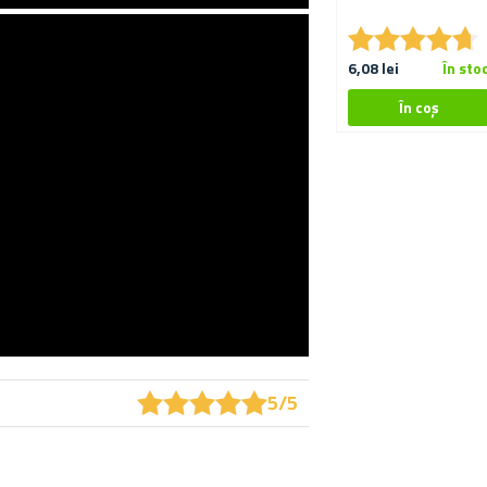
★
★
★
★
★
★
★
★
★
★
6,08 lei
În sto
★
★
★
★
★
★
★
★
★
★
5/5