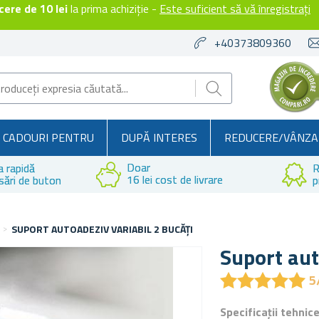
ere de 10 lei
la prima achiziție -
Este suficient să vă înregistrați
+40373809360
CADOURI PENTRU
DUPĂ INTERES
REDUCERE/VÂNZA
Doar
a rapidă
R
16 lei cost de livrare
sări de buton
p
SUPORT AUTOADEZIV VARIABIL 2 BUCĂȚI
Suport aut
★
★
★
★
★
★
★
★
★
★
5
Specificații tehnic