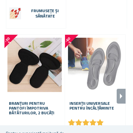
FRUMUSEȚE ȘI
SĂNĂTATE
-
5
0
-
6
0
-
6
0
%
%
BRANȚURI PENTRU
INSERȚII UNIVERSALE
S
PANTOFI ÎMPOTRIVA
PENTRU ÎNCĂLȚĂMINTE
M
BĂTĂTURILOR, 2 BUCĂȚI
★
★
★
★
★
★
★
★
★
★
În stoc
În stoc
În