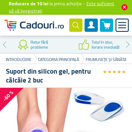
Reducere de 10 lei
la prima achiziție -
Este suficient
să vă înregistrați
0 produselor
Cont client
Retur fără
Totul în stoc,
probleme
livrare imediată!
INTRODUCERE
CATEGORIA PRINCIPALĂ
FRUMUSEȚE ȘI SĂNĂTATE
Suport din silicon gel, pentru
★
★
★
★
★
★
★
★
★
★
călcăie 2 buc
-60 %