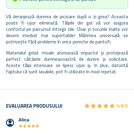
Vă deranjează durerea de picioare după o zi grea? Aceasta
poate fi ușor eliminată. Tălpile din gel vă vor asigura
confortul pe parcursul întregii zile. Chiar și tocurile înalte vor
deveni imediat mai suportabile! Mărimea universală se
potrivește fără probleme în orice pereche de pantofi.
Materialul gelat moale atenuează impactul și protejează
perfect călcâiele dumneavoastră de durere și solicitare.
Aceste tălpi interioare se lipesc ușor și, în plus, datorită
faptului că sunt lavabile, pot fi utilizate în mod repetat.
★
★
★
★
★
★
★
★
★
★
EVALUAREA PRODUSULUI
4,8/5
Alina
★
★
★
★
★
★
★
★
★
★