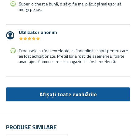
Super, o chestie bună, o să-ți fie mai plăcut și mai ușor să
mergi pe jos.
Utilizator anonim
★
★
★
★
★
★
★
★
★
★
Produsele au fost excelente, au îndeplinit scopul pentru care
au fost achiziționate. Prețul lor a fost, de asemenea, foarte
avantajos. Comunicarea cu magazinul a fost excelentă.
Afișați toate evaluările
PRODUSE SIMILARE