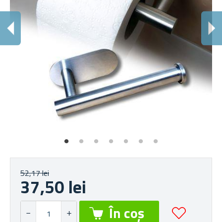
I
Pen
52,17 lei
37,50 lei