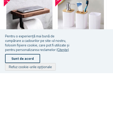
%
Pentru o experiență mai bună de
cumpărare a cadourilor pe site-ul nostru,
folosim fișiere cookie, care pot fi utilizate și
pentru personalizarea reclamelor
(Citește)
SUPORT PENTRU HÂRTIE
SET DE BAIE ALB CU
R
IGIENICĂ CU RAFT
ELEMENTE DIN LEMN - 4
A
Sunt de acord
PIESE
3
Refuz cookie-urile opționale
În stoc
În stoc
În
68,93 lei
64,56 lei
83
Drepturile de autor © 2026 Cadouri.ro. Toate drepturile rezervate.
Powered by
nopCommerce