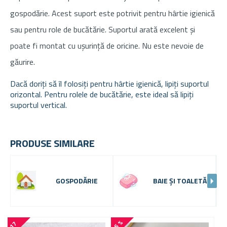
gospodărie. Acest suport este potrivit pentru hârtie igienică
sau pentru role de bucătărie. Suportul arată excelent și
poate fi montat cu ușurință de oricine. Nu este nevoie de
găurire.
Dacă doriți să îl folosiți pentru hârtie igienică, lipiți suportul
orizontal. Pentru rolele de bucătărie, este ideal să lipiți
suportul vertical.
PRODUSE SIMILARE
GOSPODĂRIE
BAIE ȘI TOALETĂ
-6 %
-
1
7