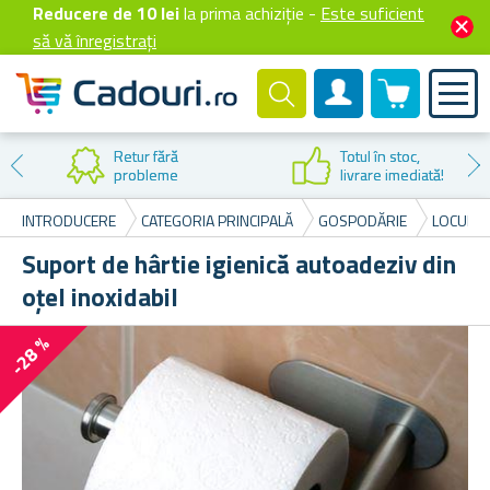
Reducere de 10 lei
la prima achiziție -
Este suficient
să vă înregistrați
0 produselor
Cont client
Retur fără
Totul în stoc,
probleme
livrare imediată!
INTRODUCERE
CATEGORIA PRINCIPALĂ
GOSPODĂRIE
LOCUINȚE
Suport de hârtie igienică autoadeziv din
oțel inoxidabil
-28 %