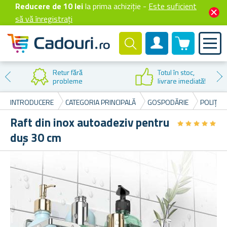
Reducere de 10 lei
la prima achiziție -
Este suficient
să vă înregistrați
0 produselor
Cont client
Retur fără
Totul în stoc,
probleme
livrare imediată!
INTRODUCERE
CATEGORIA PRINCIPALĂ
GOSPODĂRIE
POLIȚE 
Raft din inox autoadeziv pentru
★
★
★
★
★
★
★
★
★
★
duș 30 cm