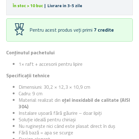
În stoc > 10 buc
| Livrare in 3-5 zile
Pentru acest produs veți primi
7
credite
Conținutul pachetului
1× raft + accesorii pentru lipire
Specificații tehnice
Dimensiuni: 30,2 × 12,3 × 10,9 cm
Cadru: 9 cm
Material: realizat din
oțel inoxidabil de calitate (AISI
304)
Instalare ușoară fără găurire – doar lipiți
Soluție ideală pentru chiriași
Nu ruginește nici când este plasat direct în duș
Fără bază = apa se scurge