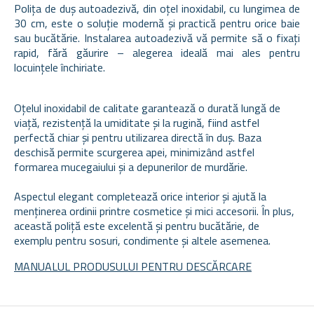
Polița de duș autoadezivă, din oțel inoxidabil, cu lungimea de
30 cm, este o soluție modernă și practică pentru orice baie
sau bucătărie. Instalarea autoadezivă vă permite să o fixați
rapid, fără găurire – alegerea ideală mai ales pentru
locuințele închiriate.
Oțelul inoxidabil de calitate garantează o durată lungă de
viață, rezistență la umiditate și la rugină, fiind astfel
perfectă chiar și pentru utilizarea directă în duș. Baza
deschisă permite scurgerea apei, minimizând astfel
formarea mucegaiului și a depunerilor de murdărie.
Aspectul elegant completează orice interior și ajută la
menținerea ordinii printre cosmetice și mici accesorii. În plus,
această poliță este excelentă și pentru bucătărie, de
exemplu pentru sosuri, condimente și altele asemenea.
MANUALUL PRODUSULUI PENTRU DESCĂRCARE