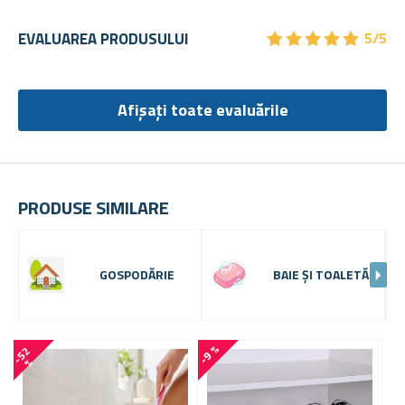
★
★
★
★
★
★
★
★
★
★
EVALUAREA PRODUSULUI
5/5
Afișați toate evaluările
PRODUSE SIMILARE
GOSPODĂRIE
BAIE ȘI TOALETĂ
-9 %
-
5
2
-
3
1
%