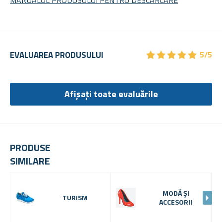
★
★
★
★
★
★
★
★
★
★
EVALUAREA PRODUSULUI
5/5
Afișați toate evaluările
PRODUSE
SIMILARE
MODĂ ȘI
TURISM
ACCESORII