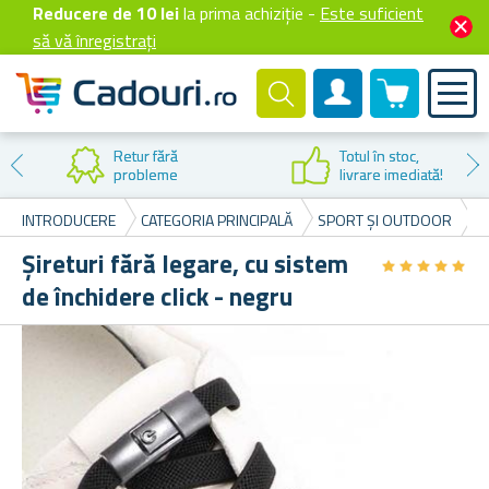
Reducere de 10 lei
la prima achiziție -
Este suficient
să vă înregistrați
0 produselor
Cont client
Retur fără
Totul în stoc,
probleme
livrare imediată!
INTRODUCERE
CATEGORIA PRINCIPALĂ
SPORT ȘI OUTDOOR
Ș
Șireturi fără legare, cu sistem
★
★
★
★
★
★
★
★
★
★
de închidere click - negru