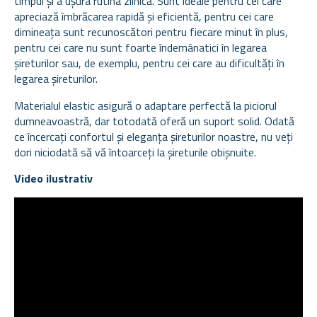
timpul și a ușura rutina zilnică. Sunt ideale pentru cei care
apreciază îmbrăcarea rapidă și eficientă, pentru cei care
dimineața sunt recunoscători pentru fiecare minut în plus,
pentru cei care nu sunt foarte îndemânatici în legarea
șireturilor sau, de exemplu, pentru cei care au dificultăți în
legarea șireturilor.
Materialul elastic asigură o adaptare perfectă la piciorul
dumneavoastră, dar totodată oferă un suport solid. Odată
ce încercați confortul și eleganța șireturilor noastre, nu veți
dori niciodată să vă întoarceți la șireturile obișnuite.
Video ilustrativ