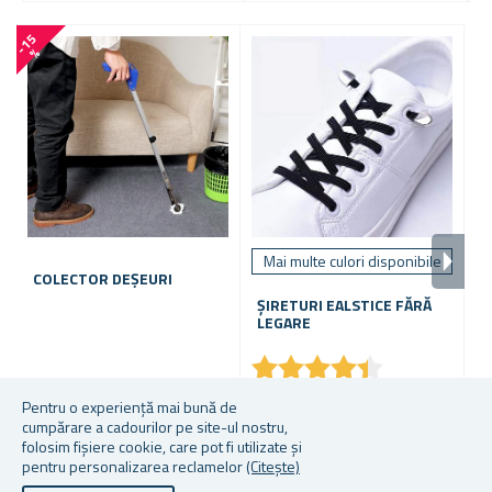
-
1
5
-
4
2
%
Mai multe culori disponibile
COLECTOR DEȘEURI
S
S
ȘIRETURI EALSTICE FĂRĂ
LEGARE
★
★
★
★
★
★
★
★
★
★
În stoc
În stoc
În
Pentru o experiență mai bună de
cumpărare a cadourilor pe site-ul nostru,
35,41 lei
12,36 lei
45
folosim fișiere cookie, care pot fi utilizate și
pentru personalizarea reclamelor
(Citește)