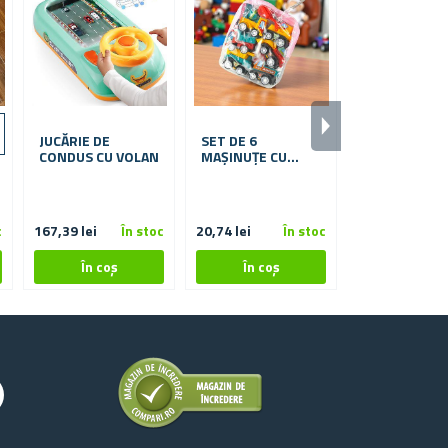
JUCĂRIE DE
SET DE 6
AUTOSTRAD
CONDUS CU VOLAN
MAȘINUȚE CU
LUMINOASĂ
MECANISM DE
ÎNTOARCERE,
★
★
★
★
★
★
ÎNTR-O GEANTĂ
TRANSPARENTĂ
c
167,39 lei
În stoc
20,74 lei
În stoc
De la 41,20 lei