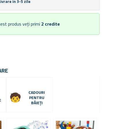
Livrare in 3-5 zile
est produs veți primi
2
credite
ARE
CADOURI
E
PENTRU
E
BĂIEȚI
-
4
2
%