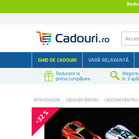
Reduc
GHID DE CADOURI
VARĂ RELAXANTĂ
Reducere la
Alegere
prima cumpărare
în 3 apă
INTRODUCERE
CADOURI PENTRU
CADOURI PENTRU 
-32 %