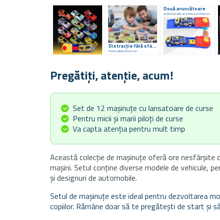
Două aruncătoare
Jucăria ideală care distrează doi concurenți în același timp
Distracție fără sfârșit
Pentru piloți mici și mari
Pregătiți, atenție, acum!
Set de 12 mașinuțe cu lansatoare de curse
Pentru micii și marii piloți de curse
Va capta atenția pentru mult timp
Această colecție de mașinuțe oferă ore nesfârșite de 
mașini. Setul conține diverse modele de vehicule, per
și designuri de automobile.
Setul de mașinuțe este ideal pentru dezvoltarea motric
copiilor. Rămâne doar să te pregătești de start și s