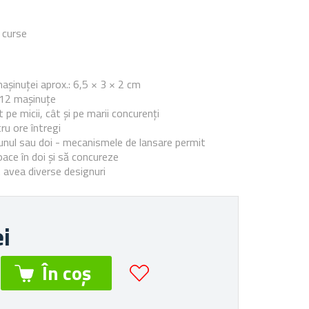
 curse
e
șinuței aprox.:
6,5 × 3 × 2 cm
 12 mașinuțe
 pe micii, cât și pe marii concurenți
ru ore întregi
 unul sau doi - mecanismele de lansare permit
joace în doi și să concureze
 avea diverse designuri
ei