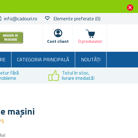
info@cadouri.ro
Elemente preferate
(0)
Coșul
Cont client
0 produselor
RE
CATEGORIA PRINCIPALĂ
NOUTĂȚI
etur fără
Totul în stoc,
robleme
livrare imediată!
de mașini
/5
lui