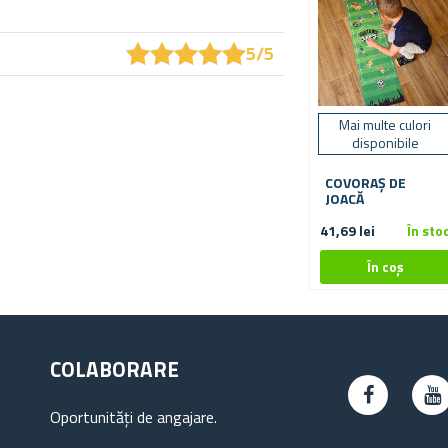
★
★
★
★
★
★
★
★
★
★
5/5
Mai multe culori
disponibile
COVORAȘ DE
JOACĂ
41,69 lei
În sto
COLABORARE
Oportunități de angajare.