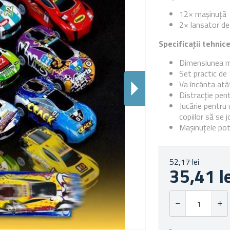
12× mașinuță
2× lansator de
Specificații tehnic
Dimensiunea ma
Set practic de
Va încânta atât
Distracție pent
Jucărie pentru
copiilor să se 
Mașinuțele pot
52,17 lei
35,41 l