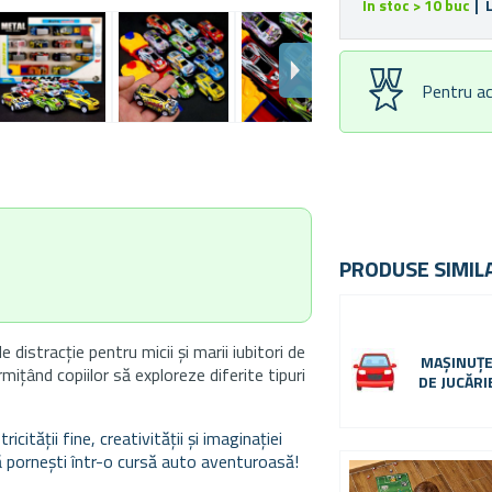
În stoc > 10 buc
| 
Pentru ac
PRODUSE SIMIL
distracție pentru micii și marii iubitori de
MAȘINUȚ
mițând copiilor să exploreze diferite tipuri
DE JUCĂRI
ității fine, creativității și imaginației
ă pornești într-o cursă auto aventuroasă!