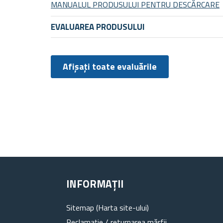
MANUALUL PRODUSULUI PENTRU DESCĂRCARE
EVALUAREA PRODUSULUI
Afișați toate evaluările
INFORMAȚII
Sitemap (Harta site-ului)
Reclamație / returnarea mărfii