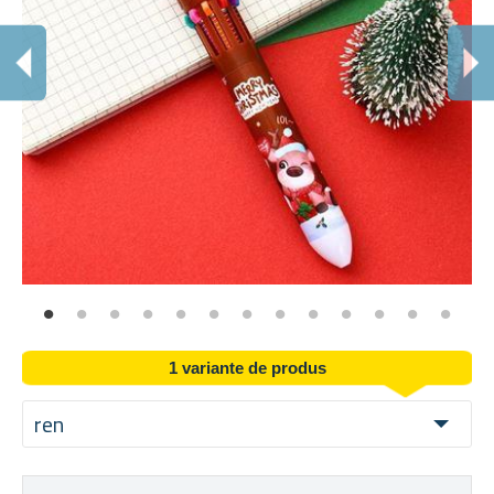
1
Sel
1 variante de produs
ren