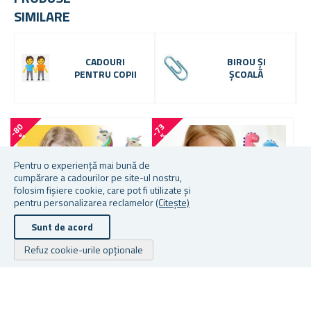
SIMILARE
CADOURI
BIROU ȘI
PENTRU COPII
ȘCOALĂ
-
8
0
-
7
3
%
%
Pentru o experiență mai bună de
cumpărare a cadourilor pe site-ul nostru,
folosim fișiere cookie, care pot fi utilizate și
pentru personalizarea reclamelor
(Citește)
Sunt de acord
Refuz cookie-urile opționale
PIX MULTICOLOR -
PIX MULTICOLOR -
C
UNICORN
DINOZAUR
M