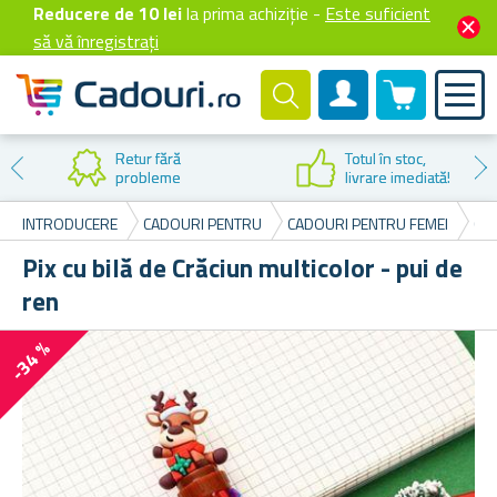
Reducere de 10 lei
la prima achiziție -
Este suficient
să vă înregistrați
0 produselor
Cont client
Retur fără
Totul în stoc,
probleme
livrare imediată!
INTRODUCERE
CADOURI PENTRU
CADOURI PENTRU FEMEI
CA
Pix cu bilă de Crăciun multicolor - pui de
ren
-34 %