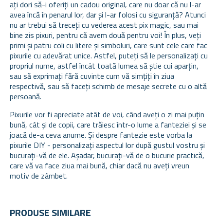
ați dori să-i oferiți un cadou original, care nu doar că nu l-ar
avea încă în penarul lor, dar și l-ar folosi cu siguranță? Atunci
nu ar trebui să treceți cu vederea acest pix magic, sau mai
bine zis pixuri, pentru că avem două pentru voi! În plus, veți
primi și patru coli cu litere și simboluri, care sunt cele care fac
pixurile cu adevărat unice. Astfel, puteți să le personalizați cu
propriul nume, astfel încât toată lumea să știe cui aparțin,
sau să exprimați fără cuvinte cum vă simțiți în ziua
respectivă, sau să faceți schimb de mesaje secrete cu o altă
persoană.
Pixurile vor fi apreciate atât de voi, când aveți o zi mai puțin
bună, cât și de copii, care trăiesc într-o lume a fanteziei și se
joacă de-a ceva anume. Și despre fantezie este vorba la
pixurile DIY - personalizați aspectul lor după gustul vostru și
bucurați-vă de ele. Așadar, bucurați-vă de o bucurie practică,
care vă va face ziua mai bună, chiar dacă nu aveți vreun
motiv de zâmbet.
PRODUSE SIMILARE