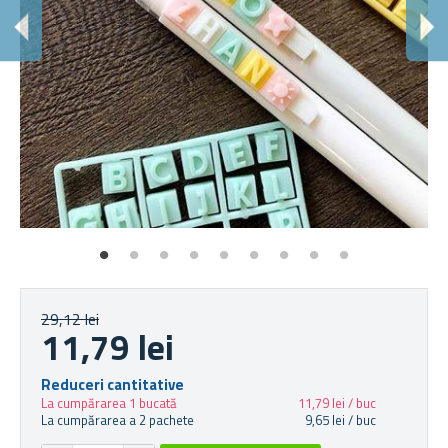
P
Ex
29,12 lei
11,79 lei
Reduceri cantitative
La cumpărarea 1 bucată
11,79 lei / buc
La cumpărarea a 2 pachete
9,65 lei / buc