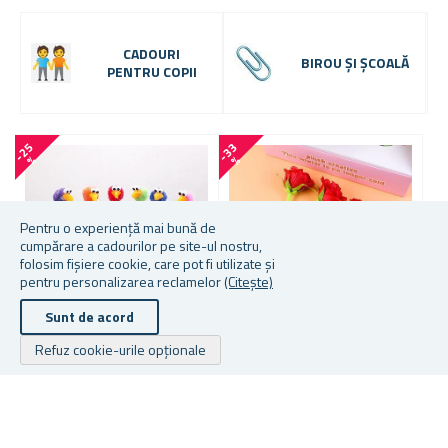
CADOURI
BIROU ȘI ȘCOALĂ
PENTRU COPII
-
2
5
-
3
3
-
4
4
%
%
Pentru o experiență mai bună de
cumpărare a cadourilor pe site-ul nostru,
folosim fișiere cookie, care pot fi utilizate și
pentru personalizarea reclamelor
(Citește)
Sunt de acord
Refuz cookie-urile opționale
PIX - STRUȚ
STILOU - TRANDAFIR
C
C
★
★
★
★
★
★
★
★
★
★
★
★
★
★
★
★
★
★
★
★