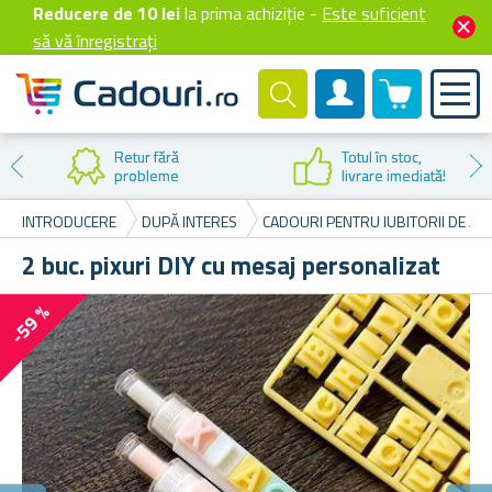
Reducere de 10 lei
la prima achiziție -
Este suficient
să vă înregistrați
0 produselor
Cont client
Retur fără
Totul în stoc,
probleme
livrare imediată!
INTRODUCERE
DUPĂ INTERES
CADOURI PENTRU IUBITORII DE AN
2 buc. pixuri DIY cu mesaj personalizat
-59 %