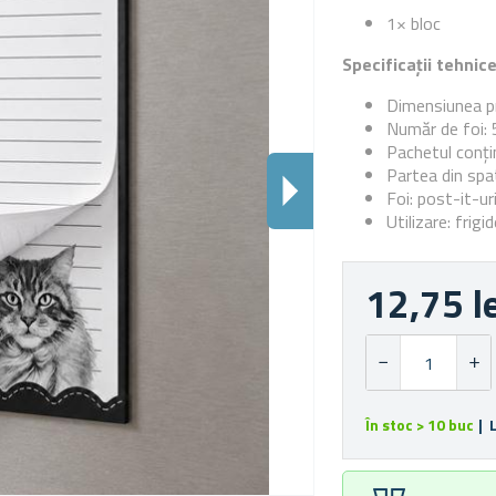
1× bloc
Specificații tehnic
Dimensiunea pr
Număr de foi: 
Pachetul conți
Partea din spa
Foi: post-it-ur
Utilizare: frig
12,75 l
În stoc > 10 buc
| 