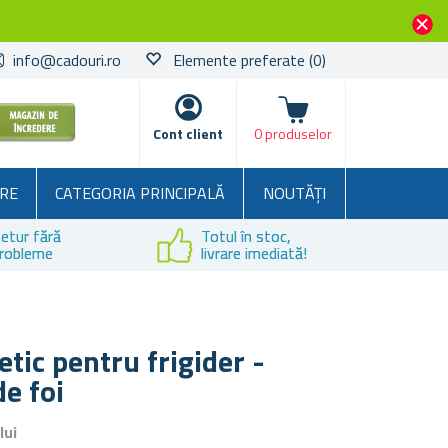
info@cadouri.ro
Elemente preferate
(0)
Coșul
Cont client
0 produselor
RE
CATEGORIA PRINCIPALĂ
NOUTĂȚI
etur fără
Totul în stoc,
robleme
livrare imediată!
tic pentru frigider -
de foi
lui