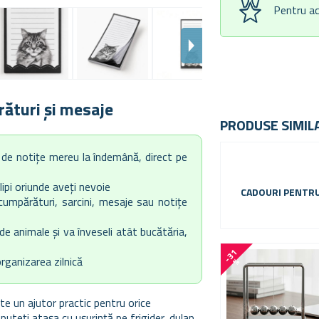
Pentru ac
ături și mesaje
PRODUSE SIMIL
 de notițe mereu la îndemână, direct pe
lipi oriunde aveți nevoie
CADOURI PENTR
cumpărături, sarcini, mesaje sau notițe
 de animale și va înveseli atât bucătăria,
-
3
1
rganizarea zilnică
%
te un ajutor practic pentru orice
puteți atașa cu ușurință pe frigider, dulap