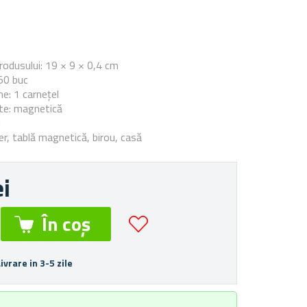
e
odusului: 19 × 9 × 0,4 cm
50 buc
ne: 1 carnețel
te: magnetică
i
ider, tablă magnetică, birou, casă
ei
Livrare in 3-5 zile