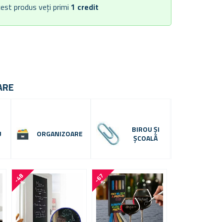
est produs veți primi
1
credit
ARE
BIROU ȘI
U
ORGANIZOARE
ȘCOALĂ
-
4
8
-
6
7
-
3
0
%
%
%