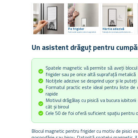
Pe frigider
Hârtie adezivă
Partea din spate este magnetică
Folosiți, de exemplu, pentru liste de cumpărături
Un asistent drăguț pentru cumpăr
Spatele magnetic vă permite să aveți blocul
frigider sau pe orice altă suprafață metalică
Notițele adezive se desprind ușor și le puteți 
Formatul practic este ideal pentru liste de 
rapide
Motivul drăgălaș cu pisică va bucura iubitorii
cât și biroul
Cele 50 de foi oferă suficient spațiu pentru o
Blocul magnetic pentru frigider cu motiv de pisici es
gospodărie sau birou. Datorită spatelui magnetic, îl 