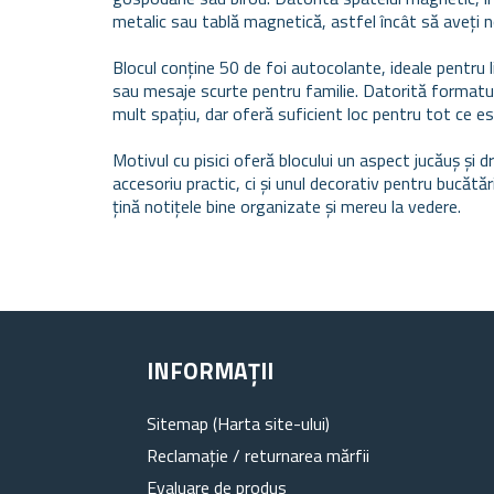
metalic sau tablă magnetică, astfel încât să aveți n
Blocul conține 50 de foi autocolante, ideale pentru
sau mesaje scurte pentru familie. Datorită formatul
mult spațiu, dar oferă suficient loc pentru tot ce e
Motivul cu pisici oferă blocului un aspect jucăuș și 
accesoriu practic, ci și unul decorativ pentru bucătări
țină notițele bine organizate și mereu la vedere.
INFORMAȚII
Sitemap (Harta site-ului)
Reclamație / returnarea mărfii
Evaluare de produs