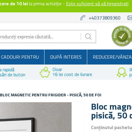
ere de 10 lei
la prima achiziție -
Este suficient să vă înregistrați
+40373809360
CADOURI PENTRU
DUPĂ INTERES
REDUCERE/VÂNZA
Doar
a rapidă
R
16 lei cost de livrare
sări de buton
p
BLOC MAGNETIC PENTRU FRIGIDER - PISICĂ, 50 DE FOI
Bloc magne
pisică, 50 
Conținutul pachetu