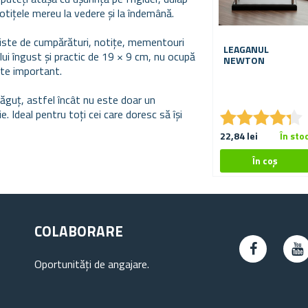
otițele mereu la vedere și la îndemână.
 liste de cumpărături, notițe, mementouri
LEAGANUL
ui îngust și practic de 19 × 9 cm, nu ocupă
NEWTON
ste important.
drăguț, astfel încât nu este doar un
★
★
★
★
★
★
★
★
★
★
e. Ideal pentru toți cei care doresc să își
22,84 lei
În sto
COLABORARE
Oportunități de angajare.