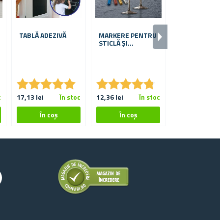
TABLĂ ADEZIVĂ
MARKERE PENTRU
ETICHETE
STICLĂ ȘI
AUTOADEZIV
PORȚELAN 4 BUC
PIX 120 BUC
★
★
★
★
★
★
★
★
★
★
★
★
★
★
★
★
★
★
★
★
★
★
★
★
★
★
c
17,13 lei
În stoc
12,36 lei
În stoc
14,46 lei