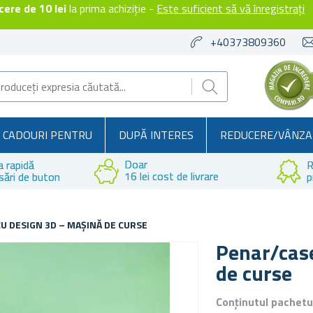
ere de 10 lei
la prima achiziție -
Este suficient să vă înregistrați
+40373809360
CADOURI PENTRU
DUPĂ INTERES
REDUCERE/VÂNZA
Doar
a rapidă
R
16 lei cost de livrare
sări de buton
p
U DESIGN 3D – MAŞINĂ DE CURSE
Penar/cas
de curse
Conținutul pachetu