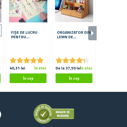
FIȘE DE LUCRU
ORGANIZATOR DIN
COVORAȘ
PENTRU
LEMN DE
MATEMATIC 
PREȘCOLARI 24
PAPETĂRIE DIN
NUMERE ȘI
BUC
LEMN
DEGETE
★
★
★
★
★
★
★
★
★
★
★
★
★
★
★
★
★
★
★
★
★
★
★
★
★
★
c
40,31 lei
În stoc
De la 37,50 lei
În stoc
14,46 lei