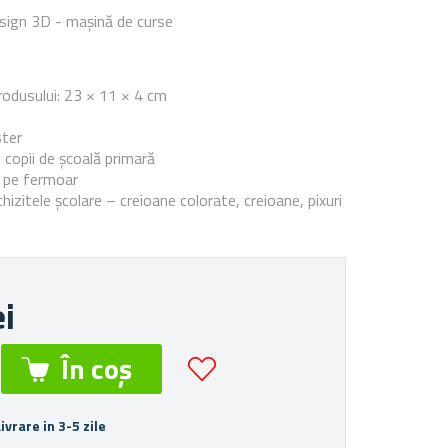
sign 3D - mașină de curse
e
rodusului: 23 × 11 × 4 cm
ster
 copii de școală primară
l pe fermoar
hizitele școlare – creioane colorate, creioane, pixuri
ei
Livrare in 3-5 zile