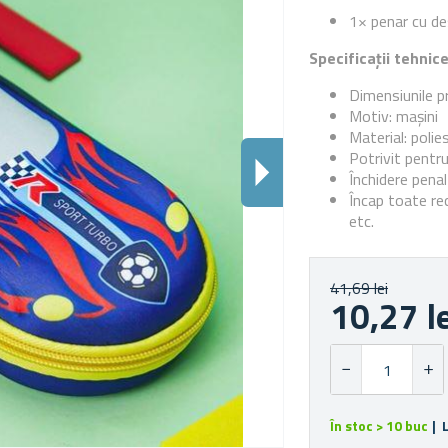
1× penar cu de
Specificații tehnic
Dimensiunile p
Motiv: mașini
Material: polie
Potrivit pentru
Închidere pena
Încap toate rec
etc.
41,69 lei
10,27 l
În stoc > 10 buc
| 