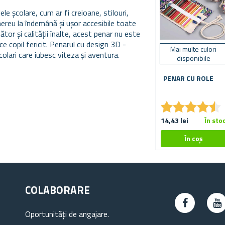
e școlare, cum ar fi creioane, stilouri,
mereu la îndemână și ușor accesibile toate
tor și calității înalte, acest penar nu este
ice copil fericit. Penarul cu design 3D -
Mai multe culori
colari care iubesc viteza și aventura.
disponibile
PENAR CU ROLE
★
★
★
★
★
★
★
★
★
★
14,43 lei
În sto
COLABORARE
Oportunități de angajare.