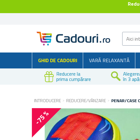
Reduc
GHID DE CADOURI
VARĂ RELAXANTĂ
Reducere la
Alegere
prima cumpărare
în 3 apă
INTRODUCERE
REDUCERE/VÂNZARE
PENAR/CASE C
-75 %