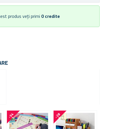
est produs veți primi
0
credite
ARE
-
5
4
-
2
8
-
5
3
%
%
%