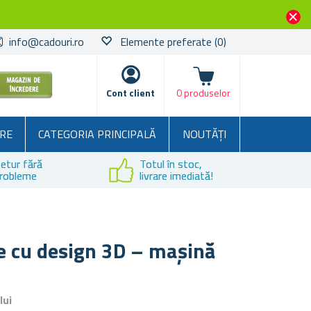
info@cadouri.ro
Elemente preferate
(0)
Coșul
Cont client
0 produselor
RE
CATEGORIA PRINCIPALĂ
NOUTĂȚI
etur fără
Totul în stoc,
robleme
livrare imediată!
e cu design 3D – maşină
lui