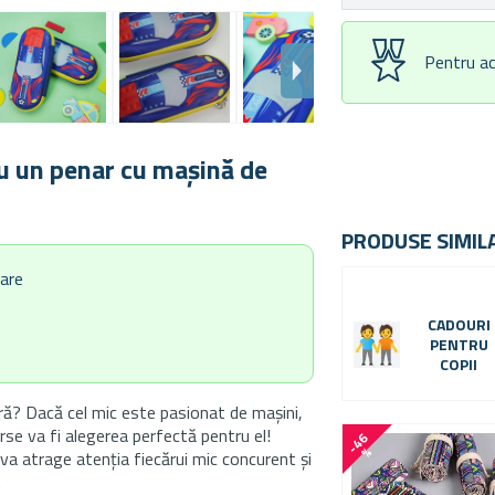
Pentru ac
 cu un penar cu mașină de
PRODUSE SIMIL
sare
CADOURI
PENTRU
COPII
ră? Dacă cel mic este pasionat de mașini,
rse va fi alegerea perfectă pentru el!
-
4
6
%
va atrage atenția fiecărui mic concurent și
.