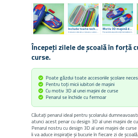
Include toate rechizitele școlare
Motiv 3D mașină de curse
Creioane colorate, creioane, carioci, foarfece etc.
Penarul ideal pentru toți micii iubitori de mașini
Începeți zilele de școală în forță
curse.
Poate găzdui toate accesoriile școlare nece
Pentru toți micii iubitori de mașini
Cu motiv 3D al unei mașini de curse
Penarul se închide cu fermoar
Căutați penarul ideal pentru școlarului dumneavoast
atunci acest penar cu design 3D al unei mașini de cu
Penarul nostru cu design 3D al unei mașini de curse 
îi va aduce inspirație și bucurie în fiecare zi de școală