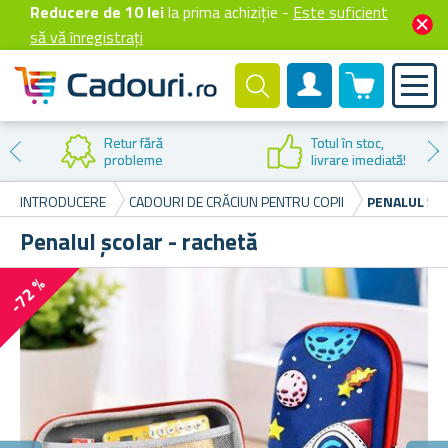
Reducere de 10 lei
la prima achiziție -
Este suficient
să vă înregistrați
0 produselor
Cont client
Retur fără
Totul în stoc,
probleme
livrare imediată!
INTRODUCERE
CADOURI DE CRĂCIUN PENTRU COPII
PENALUL ȘC
Penalul școlar - rachetă
-72 %