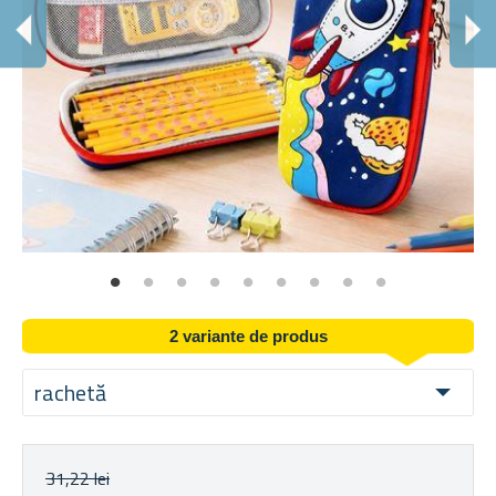
C
Înc
2 variante de produs
rachetă
31,22 lei