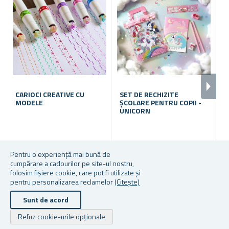
CARIOCI CREATIVE CU
SET DE RECHIZITE
MODELE
ȘCOLARE PENTRU COPII -
P
UNICORN
C
În stoc
În stoc
În
Pentru o experiență mai bună de
cumpărare a cadourilor pe site-ul nostru,
20,74 lei
16,55 lei
45
folosim fișiere cookie, care pot fi utilizate și
pentru personalizarea reclamelor
(Citește)
Sunt de acord
Drepturile de autor © 2026 Cadouri.ro. Toate drepturile rezervate.
Refuz cookie-urile opționale
Powered by
nopCommerce