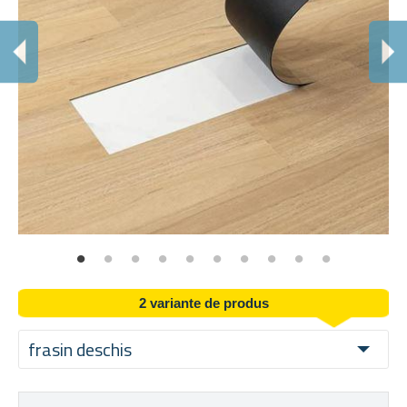
U
Fi
2 variante de produs
frasin deschis