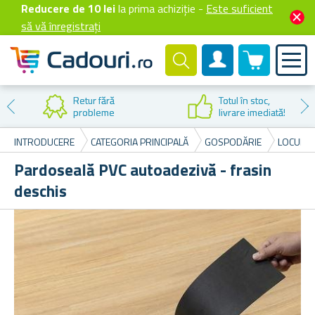
Reducere de 10 lei
la prima achiziție -
Este suficient
să vă înregistrați
0 produselor
Cont client
Reducere la
prima cumpărare
INTRODUCERE
CATEGORIA PRINCIPALĂ
GOSPODĂRIE
LOCUINȚE
Pardoseală PVC autoadezivă - frasin
deschis