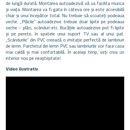
de lungă durată. Montarea autoadezivă vă va facilita munca
și viața. Montarea va fi gata în câteva ore și este accesibilă
chiar și unui începător total. Nu trebuie să scoateți podeaua
veche. „Plăcile” autoadezive trebuie doar lipite pe podeaua
veche – plăci, scânduri etc. Bucățile autoadezive pot fi lipite
și pe perete, în spatele unui suport TV sau al unui pat.
„Scândurile” din PVC creează o imitație perfectă de lambriuri
de lemn. Parchetul din lemn PVC sau lambriurile vor face casa
mai caldă și mai confortabilă. În același timp, veți crea un
interior nou pe neașteptate!
Video ilustrativ