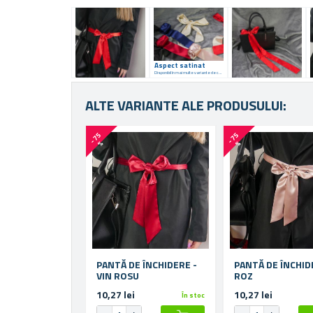
Aspect satinat
Disponibil în mai multe variante de culoare
ALTE VARIANTE ALE PRODUSULUI:
-
7
5
-
7
5
%
%
PANTĂ DE ÎNCHIDERE -
PANTĂ DE ÎNCHIDE
VIN ROSU
ROZ
10,27 lei
10,27 lei
În stoc