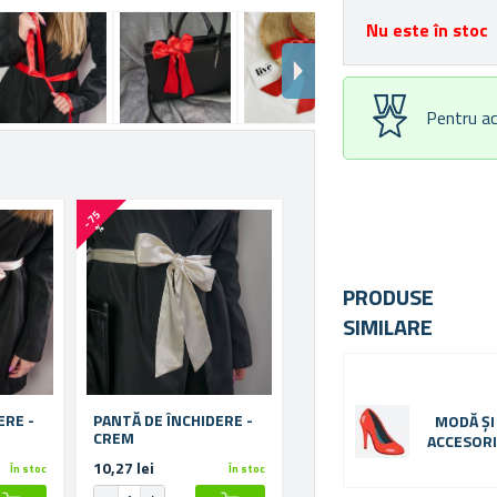
Nu este în stoc
Pentru ac
-
7
5
%
PRODUSE
SIMILARE
RE -
PANTĂ DE ÎNCHIDERE -
MODĂ ȘI
CREM
ACCESORI
10,27 lei
În stoc
În stoc