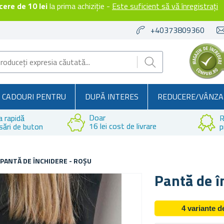
ere de 10 lei
la prima achiziție -
Este suficient să vă înregistrați
+40373809360
CADOURI PENTRU
DUPĂ INTERES
REDUCERE/VÂNZA
Doar
a rapidă
R
16 lei cost de livrare
sări de buton
p
PANTĂ DE ÎNCHIDERE - ROȘU
Pantă de î
4 variante 