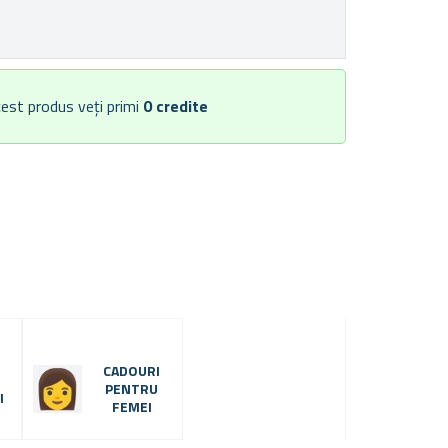
est produs veți primi
0
credite
CADOURI
PENTRU
I
FEMEI