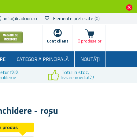
info@cadouri.ro
Elemente preferate
(0)
Coșul
Cont client
0 produselor
RE
CATEGORIA PRINCIPALĂ
NOUTĂȚI
etur fără
Totul în stoc,
robleme
livrare imediată!
nchidere - roșu
de produs