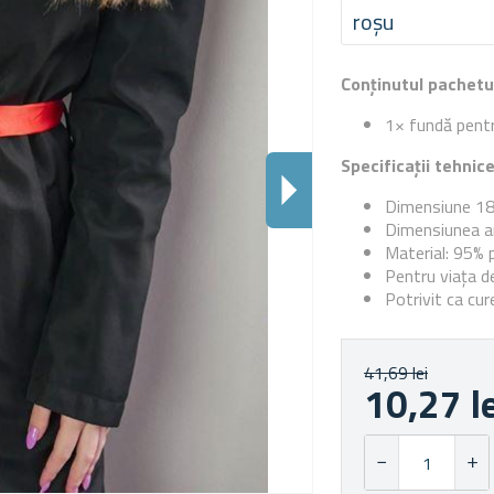
roșu
Conținutul pachetu
1× fundă pentr
Specificații tehnic
Dimensiune 18
Dimensiunea am
Material: 95% p
Pentru viața de
Potrivit ca cur
41,69 lei
10,27 l