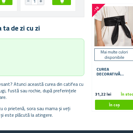
-
1
6
%
ta de zi cu zi
Mai multe culori
disponibile
CUREA
DECORATIVĂ
PENTRU FEMEI
resant? Atunci această curea din catifea cu
gi, fustă sau rochie, după preferințele
31,22 lei
În sto
are.
u o prietenă, sora sau mama și veți
și este plăcută la atingere.