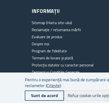
INFORMAȚII
Sitemap (Harta site-ului)
Reclamație / returnarea mărfii
Evaluare de produs
Despre noi
Program de fidelitate
Termeni de livrare și plată
Protecția datelor cu caracter personal
Termenii si Condițiile Generale
Fișiere cookie
Pentru o experiență mai bună de cumpărare a ca
reclamelor
(Citește)
Contacte
Sunt de acord
Refuz cookie-urile opț