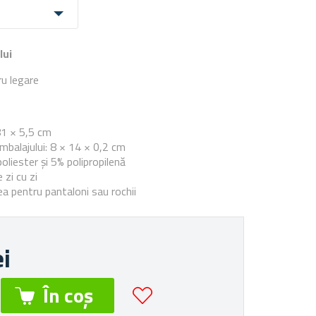
lui
u legare
e
1 × 5,5 cm
balajului: 8 × 14 × 0,2 cm
oliester și 5% polipropilenă
 zi cu zi
ea pentru pantaloni sau rochii
ei