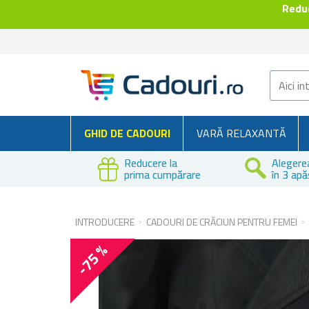
Reduc
GHID DE CADOURI
VARĂ RELAXANTĂ
Reducere la
Alegere
prima cumpărare
în 3 apă
INTRODUCERE
CADOURI DE CRĂCIUN PENTRU FEMEI
-75 %