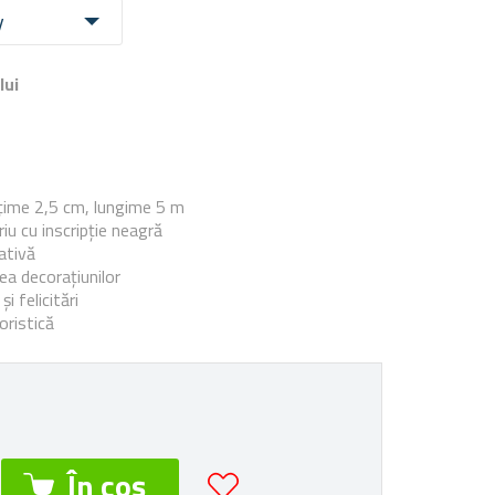
y
lui
e
țime 2,5 cm, lungime 5 m
riu cu inscripție neagră
ativă
ea decorațiunilor
i felicitări
loristică