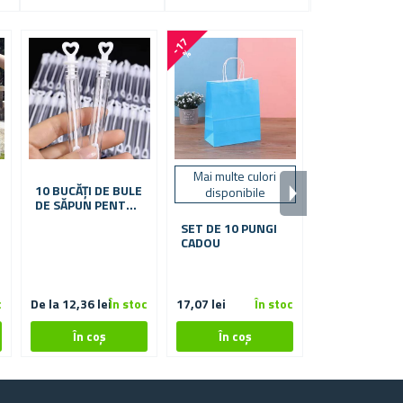
-
1
7
%
Mai multe culori
mai multe vari
10 BUCĂȚI DE BULE
disponibile
alegere
DE SĂPUN PENTRU
NUNTĂ
SET DE 10 PUNGI
SUPORTURI 
CADOU
LEMN PENTR
LUMÂNĂRI TI
PASTILĂ PEN
CUPLURI, 2 B
c
De la 12,36 lei
În stoc
17,07 lei
În stoc
52,17 lei