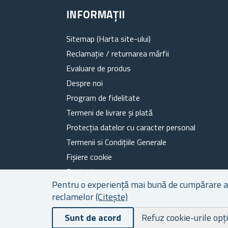
INFORMAȚII
Sitemap (Harta site-ului)
Reclamație / returnarea mărfii
Evaluare de produs
Despre noi
Program de fidelitate
Termeni de livrare și plată
Protecția datelor cu caracter personal
Termenii si Condițiile Generale
Fișiere cookie
Contacte
Pentru o experiență mai bună de cumpărare a ca
reclamelor
(Citește)
Sunt de acord
Refuz cookie-urile opț
Powered by
nopCommerce