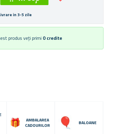
Livrare in 3-5 zile
est produs veți primi
0
credite
E
AMBALAREA
BALOANE
CADOURILOR