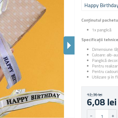
Happy Birthda
Conținutul pachetu
1x panglică
Specificații tehnic
Dimensiune: lă
Culoare: alb-au
Panglică decor
Pentru realizar
Pentru cadouri ș
Utilizare și în f
12,36 lei
6,08 lei