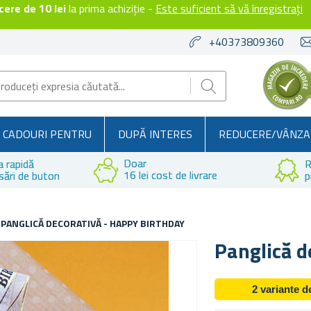
ere de 10 lei
la prima achiziție -
Este suficient să vă înregistrați
+40373809360
CADOURI PENTRU
DUPĂ INTERES
REDUCERE/VÂNZA
Doar
a rapidă
R
16 lei cost de livrare
sări de buton
p
PANGLICĂ DECORATIVĂ - HAPPY BIRTHDAY
Panglică d
2 variante 