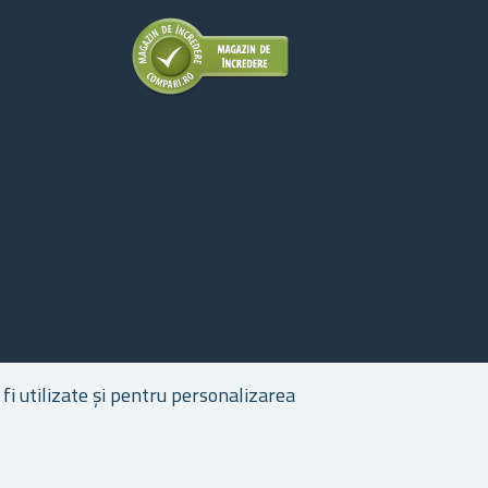
fi utilizate și pentru personalizarea
epturile de autor © 2026 Cadouri.ro. Toate drepturile rezervate.