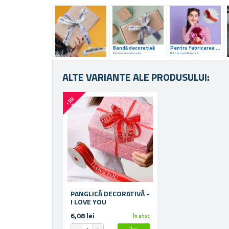
Bandă decorativă
Pentru fabricarea decorațiunilor
Pentru cadouri și urări
Utilizare și în floristică
ALTE VARIANTE ALE PRODUSULUI:
-
5
0
%
PANGLICĂ DECORATIVĂ -
I LOVE YOU
6,08 lei
În stoc