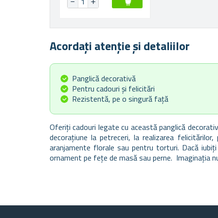
Acordați atenție și detaliilor
Panglică decorativă
Pentru cadouri și felicitări
Rezistentă, pe o singură față
Oferiți cadouri legate cu această panglică decorativă
decorațiune la petreceri, la realizarea felicitărilor,
aranjamente florale sau pentru torturi. Dacă iubiți 
ornament pe fețe de masă sau perne. Imaginația nu 