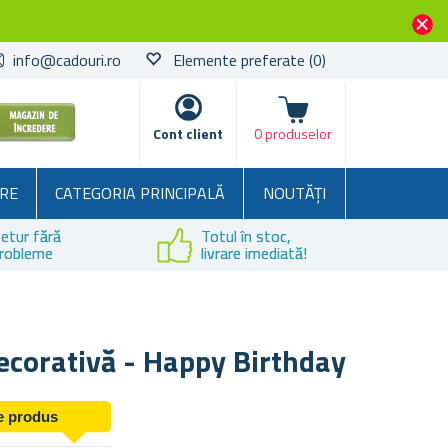
info@cadouri.ro
Elemente preferate
(0)
Coșul
Cont client
0 produselor
RE
CATEGORIA PRINCIPALĂ
NOUTĂȚI
etur fără
Totul în stoc,
robleme
livrare imediată!
ecorativă - Happy Birthday
de produs