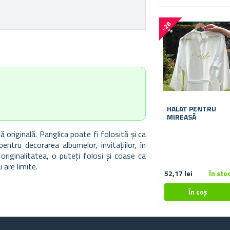
-
2
8
%
HALAT PENTRU
MIREASĂ
 originală. Panglica poate fi folosită și ca
 pentru decorarea albumelor, invitațiilor, în
originalitatea, o puteți folosi și coase ca
are limite.
52,17 lei
În sto