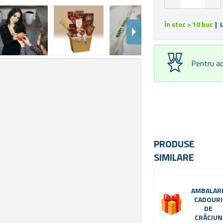
În stoc > 10 buc
| 
Pentru ac
PRODUSE
SIMILARE
AMBALAR
CADOURI
DE
CRĂCIUN