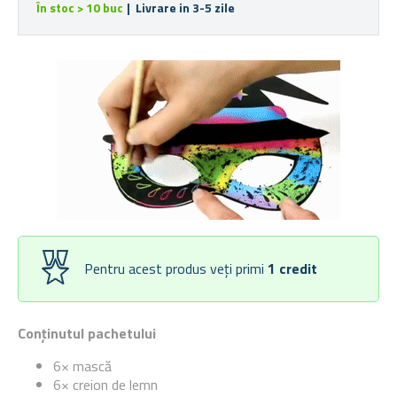
În stoc > 10 buc
| Livrare in 3-5 zile
Pentru acest produs veți primi
1
credit
Conținutul pachetului
6× mască
6× creion de lemn