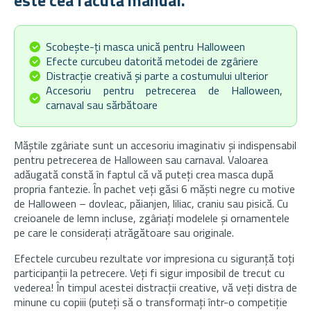
este cea făcută manual.
Scobește-ți masca unică pentru Halloween
Efecte curcubeu datorită metodei de zgâriere
Distracție creativă și parte a costumului ulterior
Accesoriu pentru petrecerea de Halloween,
carnaval sau sărbătoare
Măștile zgâriate sunt un accesoriu imaginativ și indispensabil
pentru petrecerea de Halloween sau carnaval. Valoarea
adăugată constă în faptul că vă puteți crea masca după
propria fantezie. În pachet veți găsi 6 măști negre cu motive
de Halloween – dovleac, păianjen, liliac, craniu sau pisică. Cu
creioanele de lemn incluse, zgâriați modelele și ornamentele
pe care le considerați atrăgătoare sau originale.
Efectele curcubeu rezultate vor impresiona cu siguranță toți
participanții la petrecere. Veți fi sigur imposibil de trecut cu
vederea! În timpul acestei distracții creative, vă veți distra de
minune cu copiii (puteți să o transformați într-o competiție