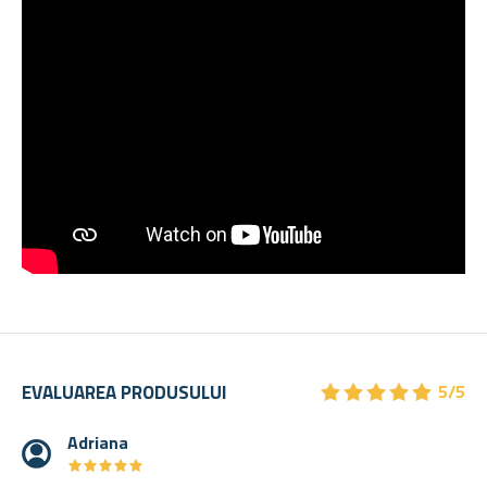
★
★
★
★
★
★
★
★
★
★
EVALUAREA PRODUSULUI
5/5
Adriana
★
★
★
★
★
★
★
★
★
★