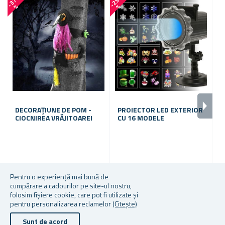
-
3
7
-
2
5
-
3
7
%
%
DECORAȚIUNE DE POM -
PROIECTOR LED EXTERIOR
C
CIOCNIREA VRĂJITOAREI
CU 16 MODELE
P
În stoc
În stoc
În
Pentru o experiență mai bună de
cumpărare a cadourilor pe site-ul nostru,
52,17 lei
156,92 lei
52
folosim fișiere cookie, care pot fi utilizate și
pentru personalizarea reclamelor
(Citește)
Sunt de acord