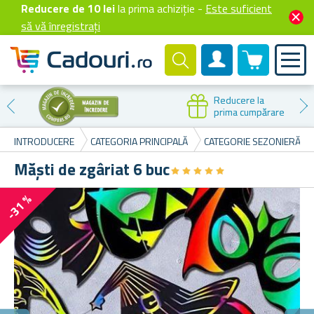
Reducere de 10 lei
la prima achiziție -
Este suficient
să vă înregistrați
0 produselor
Cont client
Reducere la
prima cumpărare
INTRODUCERE
CATEGORIA PRINCIPALĂ
CATEGORIE SEZONIERĂ
Măști de zgâriat 6 buc
★
★
★
★
★
★
★
★
★
★
-31 %