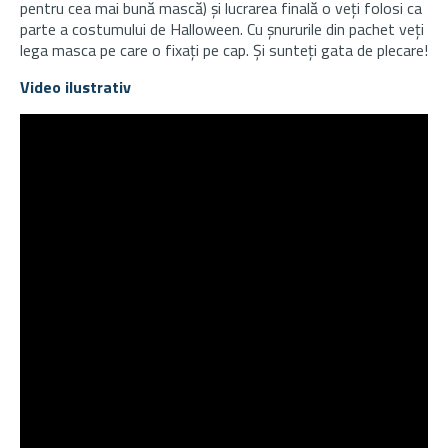
pentru cea mai bună mască) și lucrarea finală o veți folosi ca
parte a costumului de Halloween. Cu șnururile din pachet veți
lega masca pe care o fixați pe cap. Și sunteți gata de plecare!
Video ilustrativ