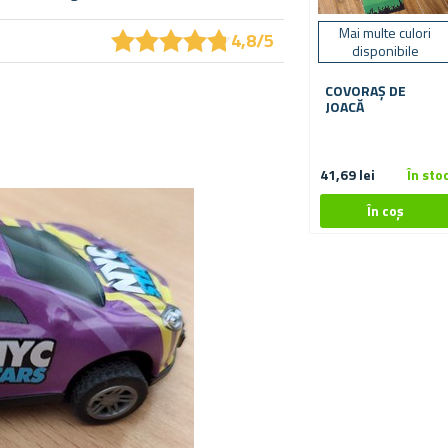
★
★
★
★
★
★
★
★
★
★
Mai multe culori
4,8/5
disponibile
COVORAȘ DE
JOACĂ
41,69 lei
În sto