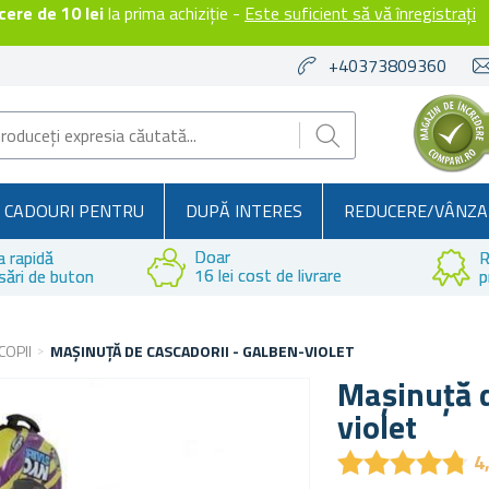
ere de 10 lei
la prima achiziție -
Este suficient să vă înregistrați
+40373809360
CADOURI PENTRU
DUPĂ INTERES
REDUCERE/VÂNZA
Doar
a rapidă
R
16 lei cost de livrare
sări de buton
p
COPII
MAȘINUȚĂ DE CASCADORII - GALBEN-VIOLET
Mașinuță d
violet
★
★
★
★
★
★
★
★
★
★
4