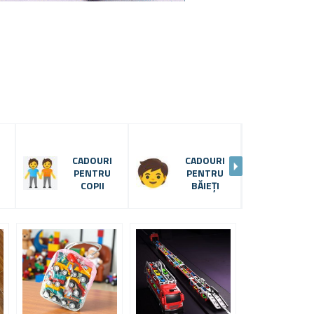
CADOURI
CADOURI
MAȘ
PENTRU
PENTRU
COPII
BĂIEȚI
JU