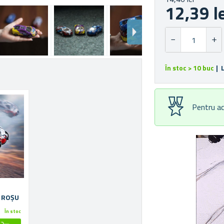
12,39 l
În stoc > 10 buc
| 
Pentru ac
II - ALB ROȘU
În stoc