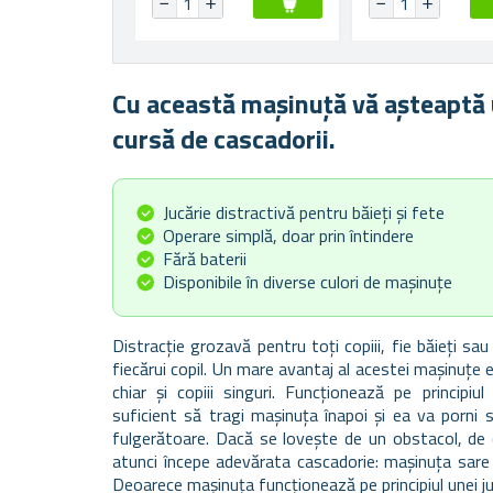
Cu această mașinuță vă așteaptă 
cursă de cascadorii.
Jucărie distractivă pentru băieți și fete
Operare simplă, doar prin întindere
Fără baterii
Disponibile în diverse culori de mașinuțe
Distracție grozavă pentru toți copiii, fie băieți s
fiecărui copil. Un mare avantaj al acestei mașinuțe e
chiar și copiii singuri. Funcționează pe principi
suficient să tragi mașinuța înapoi și ea va porni s
fulgerătoare. Dacă se lovește de un obstacol, de 
atunci începe adevărata cascadorie: mașinuța sare î
Deoarece mașinuța funcționează pe principiul unei juc