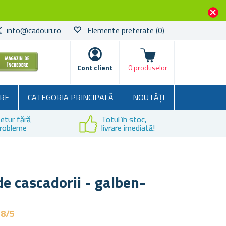
info@cadouri.ro
Elemente preferate
(0)
Coșul
Cont client
0 produselor
RE
CATEGORIA PRINCIPALĂ
NOUTĂȚI
etur fără
Totul în stoc,
robleme
livrare imediată!
e cascadorii - galben-
,8/5