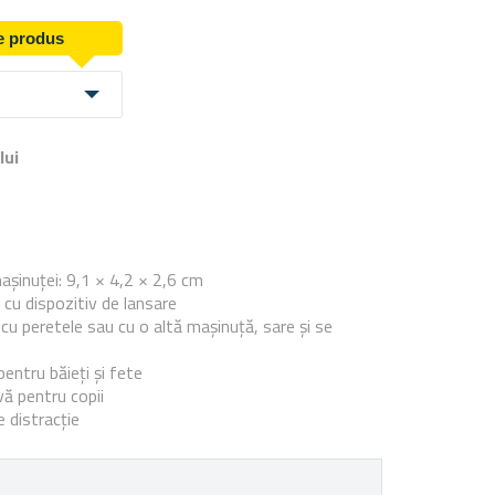
de produs
lui
e
așinuței: 9,1 × 4,2 × 2,6 cm
 cu dispozitiv de lansare
cu peretele sau cu o altă mașinuță, sare și se
entru băieți și fete
vă pentru copii
e distracție