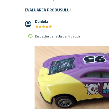
EVALUAREA PRODUSULUI
Daniela
★
★
★
★
★
★
★
★
★
★
Distracție perfectă pentru copii.