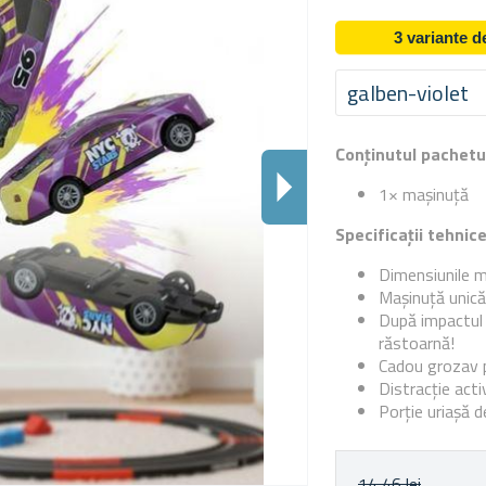
3 variante 
galben-violet
Conținutul pachetu
1× mașinuță
Specificații tehnic
Dimensiunile m
Mașinuță unică
După impactul 
răstoarnă!
Cadou grozav p
Distracție acti
Porție uriașă d
14,46 lei