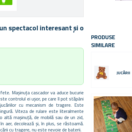
un spectacol interesant și o
PRODUSE
SIMILARE
JUCĂRII
au fete. Mașinuța cascador va aduce bucurie
ste controlul ei ușor, pe care îl pot stăpâni
ul jucăriilor cu mecanism de tragere. Este
ingură. Viteza de rulare este literalmente
o altă mașinuță, de mobilă sau de un zid,
n aer, decolează și, în plus, se răstoarnă.
ării cu tragere, nu este nevoie de baterii.