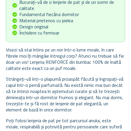
Bucurați-vă de o lenjerie de pat și de un somn de
calitate
Fundamentul fiecărui dormitor
Material prietenos cu pielea
Design original
Închidere cu fermoar
Visezi să stai întins pe un nor într-o lume moale, în care
fibrele moi îți mângâie întregul corp? Atunci nu trebuie să fie
doar un vis! Lenjeria RENFORCÉ din bumbac 100% de înaltă
calitate este exact ca un puf moale.
Strângeți-vă într-o plapumă proaspăt făcută și îngropați-vă
capul într-o pernă parfumată. Nu există nimic mai bun decât
să te întinzi noaptea în așternuturi curate și să te trezești
dimineața într-un dormitor frumos și elegant. Nu mai dormi,
trezește-te și fă rost de lenjerie de pat elegantă, un
element de bază în orice dormitor.
Poți folosi lenjeria de pat pe tot parcursul anului, este
moale, respirabilă și potrivită pentru persoanele care suferă