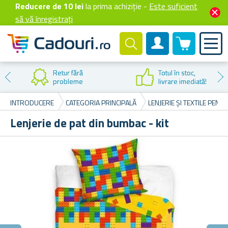
Reducere de 10 lei
la prima achiziție -
Este suficient
să vă înregistrați
0 produselor
Cont client
Reducere la
prima cumpărare
INTRODUCERE
CATEGORIA PRINCIPALĂ
LENJERIE ȘI TEXTILE PENT
Lenjerie de pat din bumbac - kit