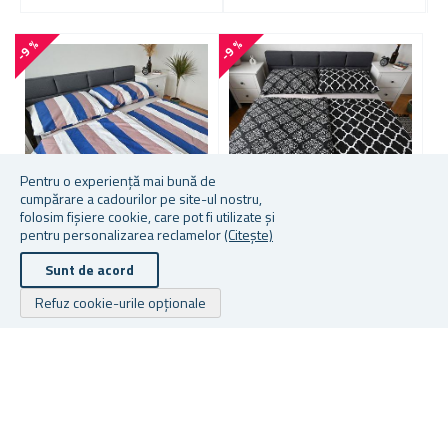
-9 %
-9 %
-
1
4
Pentru o experiență mai bună de
cumpărare a cadourilor pe site-ul nostru,
folosim fișiere cookie, care pot fi utilizate și
pentru personalizarea reclamelor
(Citește)
LENJERIE DE PAT DIN
LENJERIE DE PAT DIN
L
Sunt de acord
BUMBAC - DUNGI
BUMBAC - BAROC
T
COLORATE
Refuz cookie-urile opționale
În stoc
În stoc
În
De la 74,73 lei
De la 74,73 lei
De
Drepturile de autor © 2026 Cadouri.ro. Toate drepturile rezervate.