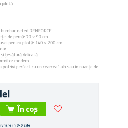
 pilotă
e
0% bumbac neted RENFORCE
ței de pernă: 70 × 90 cm
sei pentru pilotă: 140 × 200 cm
moar
 și țesătură delicată
dormitor modern
a potrivi perfect cu un cearceaf alb sau în nuanțe de
lei
Livrare in 3-5 zile