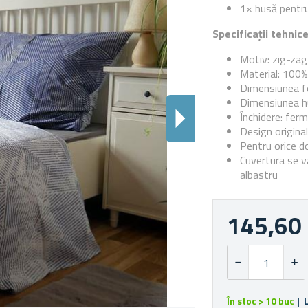
1× husă pentru
Specificații tehnic
Motiv: zig-zag
Material: 10
Dimensiunea fe
Dimensiunea hu
Închidere: fer
Design original
Pentru orice 
Cuvertura se v
albastru
145,60 
În stoc > 10 buc
| 