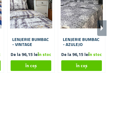
LENJERIE BUMBAC
LENJERIE BUMBAC
LENJERIE B
- VINTAGE
- AZULEJO
- FORME
PASTELATE
c
De la 96,15 lei
În stoc
De la 96,15 lei
În stoc
De la 96,15 lei