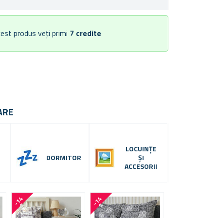
est produs veți primi
7
credite
ARE
LOCUINȚE
DORMITOR
ȘI
ACCESORII
-
1
4
-
1
4
-
1
4
%
%
%