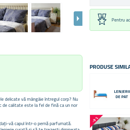
Pentru ac
PRODUSE SIMIL
LENJERII
DE PAT
rele delicate vă mângâie întregul corp? Nu
 de calitate este la fel de fină ca un nor
-9 %
ndați-vă capul într-o pernă parfumată.
lenjerie curată și să te trezești dimineața