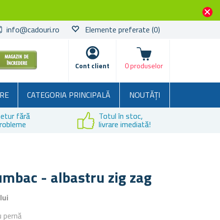
info@cadouri.ro
Elemente preferate
(0)
Coșul
Cont client
0 produselor
RE
CATEGORIA PRINCIPALĂ
NOUTĂȚI
etur fără
Totul în stoc,
robleme
livrare imediată!
umbac - albastru zig zag
lui
u pernă