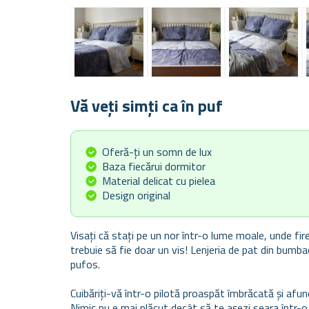
Vă veți simți ca în puf
Oferă-ți un somn de lux
Baza fiecărui dormitor
Material delicat cu pielea
Design original
Visați că stați pe un nor într-o lume moale, unde fi
trebuie să fie doar un vis! Lenjeria de pat din bumbac
pufos.
Cuibăriți-vă într-o pilotă proaspăt îmbrăcată și afu
Nimic nu e mai plăcut decât să te așezi seara într-o 