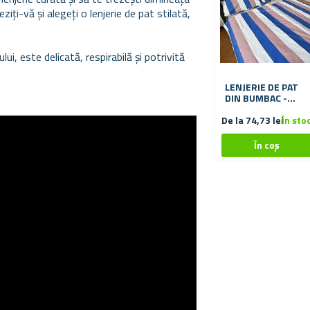
iți-vă și alegeți o lenjerie de pat stilată,
ui, este delicată, respirabilă și potrivită
LENJERIE DE PAT
DIN BUMBAC -
DUNGI COLORATE
De la 74,73 lei
În sto