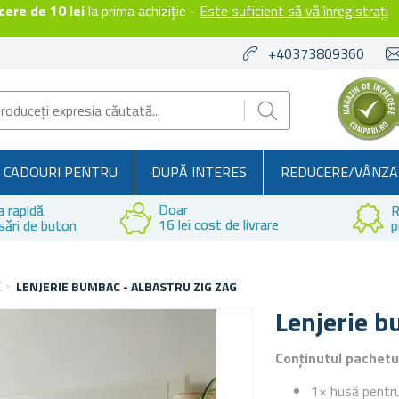
ere de 10 lei
la prima achiziție -
Este suficient să vă înregistrați
+40373809360
CADOURI PENTRU
DUPĂ INTERES
REDUCERE/VÂNZA
Doar
a rapidă
R
16 lei cost de livrare
sări de buton
p
E
LENJERIE BUMBAC - ALBASTRU ZIG ZAG
Lenjerie b
Conținutul pachetu
1× husă pentr