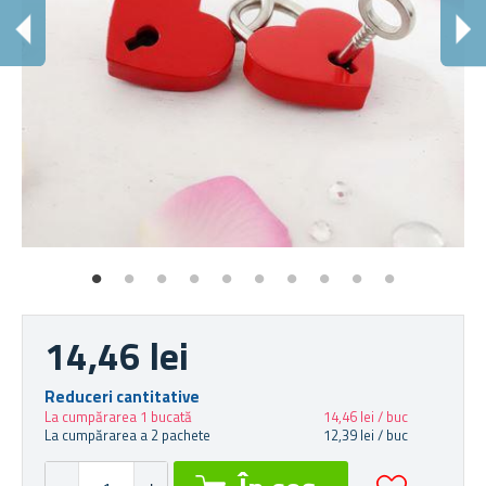
S
Aga
14,46 lei
Reduceri cantitative
La cumpărarea 1 bucată
14,46 lei / buc
La cumpărarea a 2 pachete
12,39 lei / buc