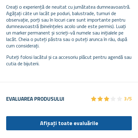
Creați o experiență de neuitat cu jumătatea dumneavoastră.
Agățați câte un lacăt pe poduri, balustrade, turnuri de
observație, porți sau în locuri care sunt importante pentru
dumneavoastră (bineînțeles acolo unde este permis). Luați
un marker permanent și scrieți-vă numele sau inițialele pe
lacăt. Cheia o puteți păstra sau o puteți arunca în râu, după
cum considerați.
Puteți folosi lacătul și ca accesoriu plăcut pentru agendă sau
cutia de bijuterii.
★
★
★
★
★
★
★
★
★
★
EVALUAREA PRODUSULUI
3/5
Afișați toate evaluările