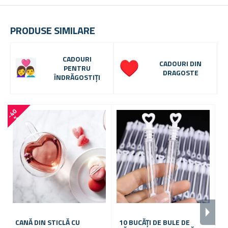
PRODUSE SIMILARE
CADOURI
CADOURI DIN
PENTRU
DRAGOSTE
ÎNDRĂGOSTIȚI
-
4
0
-
1
7
%
CANĂ DIN STICLĂ CU
10 BUCĂȚI DE BULE DE
E