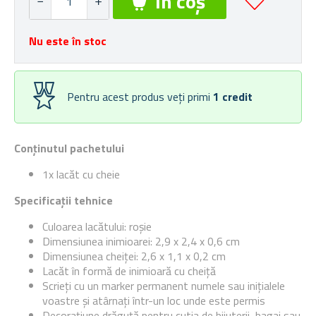
Nu este în stoc
Pentru acest produs veți primi
1
credit
Conținutul pachetului
1x lacăt cu cheie
Specificații tehnice
Culoarea lacătului: roșie
Dimensiunea inimioarei: 2,9 x 2,4 x 0,6 cm
Dimensiunea cheiței: 2,6 x 1,1 x 0,2 cm
Lacăt în formă de inimioară cu cheiță
Scrieți cu un marker permanent numele sau inițialele
voastre și atârnați într-un loc unde este permis
Decorațiune drăguță pentru cutia de bijuterii, bagaj sau