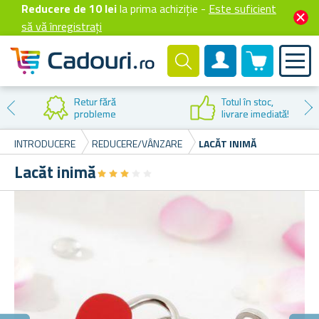
Reducere de 10 lei
la prima achiziție -
Este suficient
să vă înregistrați
0 produselor
Cont client
Retur fără
Totul în stoc,
probleme
livrare imediată!
INTRODUCERE
REDUCERE/VÂNZARE
LACĂT INIMĂ
Lacăt inimă
★
★
★
★
★
★
★
★
★
★