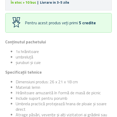
În stoc > 10 buc
| Livrare in 3-5 zile
Pentru acest produs veți primi
5
credite
Conținutul pachetului
1x hrănitoare
umbreluță
șuruburi și cuie
Specificații tehnice
Dimensiuni produs: 26 x 21 x 18 cm
Material: lemn
Hrănitoare amuzantă în formă de masă de picnic
Include suport pentru porumb
Umbrela practică protejează hrana de ploaie și soare
direct
Atrage păsări, veverițe și alți vizitatori ai grădinii sau