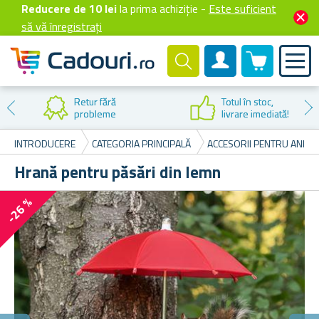
Reducere de 10 lei
la prima achiziție -
Este suficient
să vă înregistrați
0 produselor
Cont client
Retur fără
Totul în stoc,
probleme
livrare imediată!
INTRODUCERE
CATEGORIA PRINCIPALĂ
ACCESORII PENTRU ANIMA
Hrană pentru păsări din lemn
-26 %