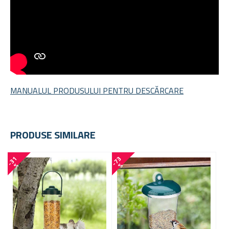
MANUALUL PRODUSULUI PENTRU DESCĂRCARE
PRODUSE SIMILARE
-
3
1
-
7
3
-
3
8
%
%