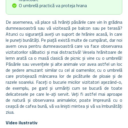
O umbrelă practică va proteja hrana
De asemenea, vă place să hrăniți păsările care vin în grădina
dumneavoastră sau vă vizitează pe balcon sau pe terasă?
Atunci cu siguranță aveți un suport de hrănire acasă, în care
le puneți bunătăți. Pe piață există multe de cumpărat, dar noi
avem ceva pentru dumneavoastră care va face observarea
vizitatorilor sălbatici și mai distractivă! Vesela hrănitoare de
lemn arată ca o masă clasică de picnic și vine cu o umbrelă!
Păsările sau veverițele și alte animale vor avea astfel un loc
de ședere amuzant similar cu cel al oamenilor, cu o umbrelă
care protejează mâncarea lor de picăturile de ploaie și de
razele soarelui. Faceți o bucurie micilor vizitatori așezând-o,
de exemplu, pe gard și urmăriți cum se bucură de toate
delicatesele pe care le-ați servit. Veți fi astfel mai aproape
de natură și observarea animalelor, poate împreună cu o
ceașcă de cafea bună, vă va liniști mintea și vă va îmbunătăți
ziua.
Video ilustrativ