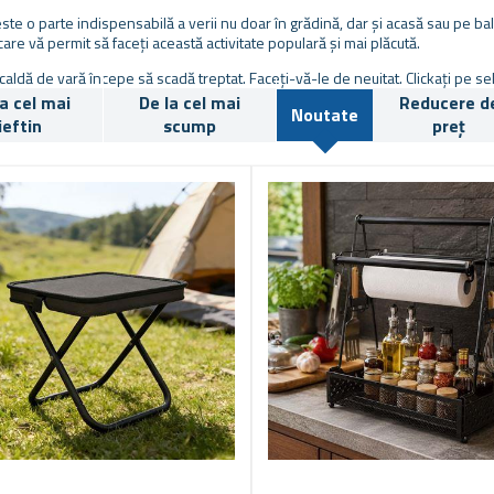
este o parte indispensabilă a verii nu doar în grădină, dar și acasă sau pe bal
 care vă permit să faceți această activitate populară și mai plăcută.
caldă de vară începe să scadă treptat. Faceți-vă-le de neuitat. Clickați pe sel
la cel mai
De la cel mai
Reducere d
Noutate
ieftin
scump
preț