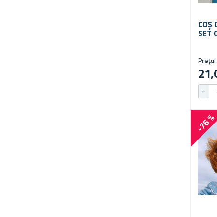
COȘ 
SET 
Prețul 
21,
-76 