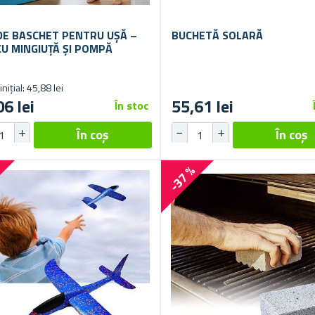
DE BASCHET PENTRU UȘĂ –
BUCHETĂ SOLARĂ
CU MINGIUȚĂ ȘI POMPĂ
inițial: 45,88 lei
06 lei
55,61 lei
În stoc
%
-37 %