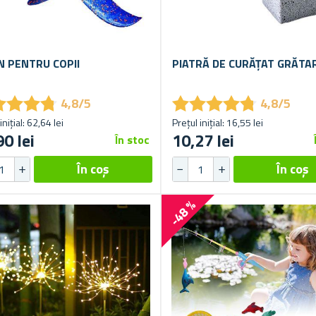
N PENTRU COPII
PIATRĂ DE CURĂȚAT GRĂTA
★
★
★
★
★
★
★
★
★
★
★
★
★
★
★
★
★
★
4,8/5
4,8/5
inițial: 62,64 lei
Prețul inițial: 16,55 lei
90 lei
10,27 lei
În stoc
-48 %