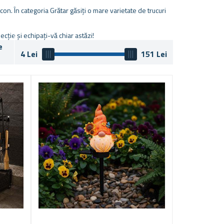
con. În categoria Grătar găsiți o mare varietate de trucuri
ecție și echipați-vă chiar astăzi!
e
4
Lei
151
Lei