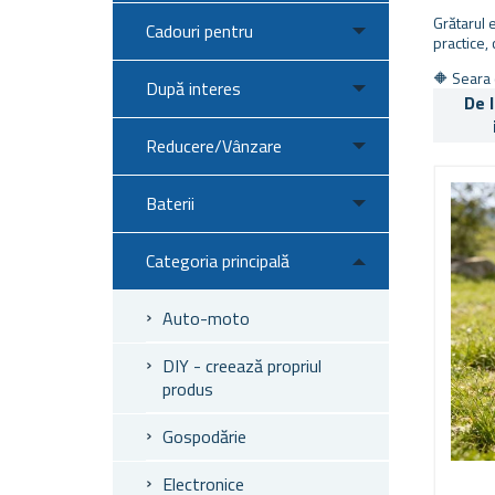
Grătarul 
Cadouri pentru
practice,
🔶 Seara 
După interes
De 
Reducere/Vânzare
Baterii
Categoria principală
Auto-moto
DIY - creează propriul
produs
Gospodărie
Electronice