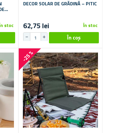
N
DECOR SOLAR DE GRĂDINĂ – PITIC
DE
U
62,75 lei
În stoc
În stoc
-25 %