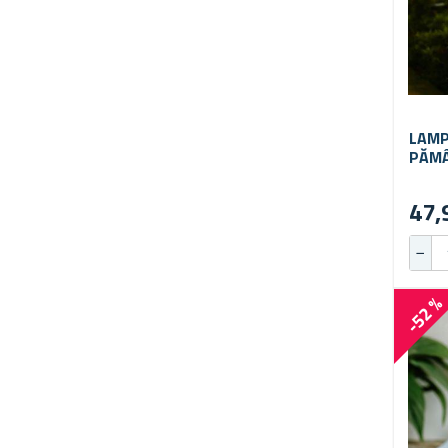
LAMP
PĂMÂ
47,
-52 