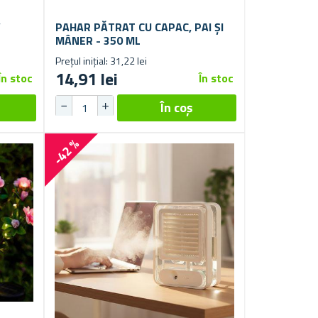
V
PAHAR PĂTRAT CU CAPAC, PAI ȘI
MÂNER - 350 ML
Prețul inițial: 31,22 lei
14,91 lei
În stoc
În stoc
-42 %