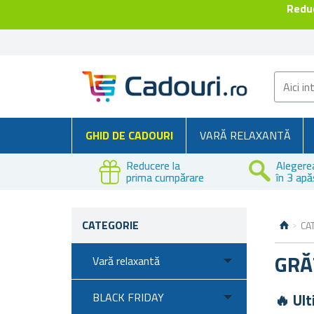
Reduc
GHID DE CADOURI
VARĂ RELAXANTĂ
Reducere la
Alegere
prima cumpărare
în 3 apă
CATEGORIE
CA
GRĂ
Vară relaxantă
BLACK FRIDAY
🔥 Ult