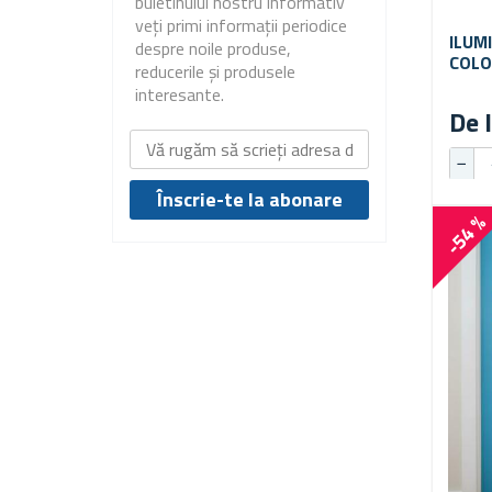
buletinului nostru informativ
veți primi informații periodice
ILUM
despre noile produse,
COLO
reducerile și produsele
interesante.
De l
-54 