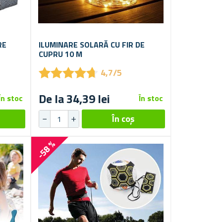
RE
ILUMINARE SOLARĂ CU FIR DE
CUPRU 10 M
★
★
★
★
★
★
★
★
★
★
4,7/5
De la 34,39 lei
În stoc
În stoc
-58 %