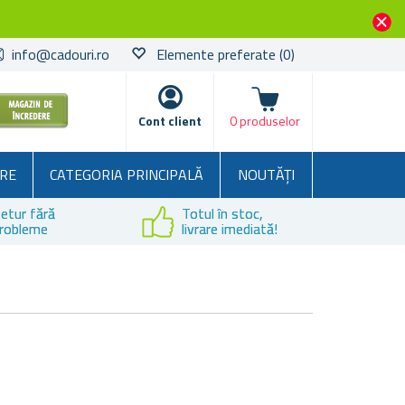
info@cadouri.ro
Elemente preferate
(0)
Coșul
Cont client
0 produselor
RE
CATEGORIA PRINCIPALĂ
NOUTĂȚI
etur fără
Totul în stoc,
robleme
livrare imediată!