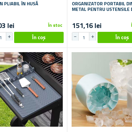
N PLIABIL ÎN HUSĂ
ORGANIZATOR PORTABIL DI
METAL PENTRU USTENSILE 
GRĂTAR CU SUPORT PENTR
PROSOAPE DE HÂRTIE
03 lei
151,16 lei
În stoc