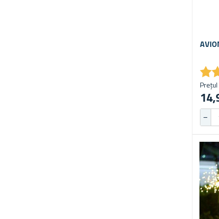
AVIO
★
★
Prețul 
14,