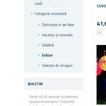
casă
COVO
Categorie sezonieră
41,
Distracție în aer liber
Vacanțe și concediu
Grădină
Grătar
Selecție de struguri
BULETIN
Doriți să vă abonați la buletinul
nostru informativ? Datorită