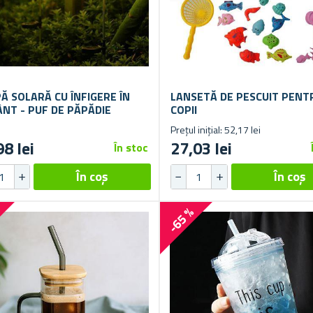
Ă SOLARĂ CU ÎNFIGERE ÎN
LANSETĂ DE PESCUIT PENT
NT - PUF DE PĂPĂDIE
COPII
Prețul inițial: 52,17 lei
98 lei
27,03 lei
În stoc
%
-65 %