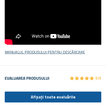
MANUALUL PRODUSULUI PENTRU DESCĂRCARE
★
★
★
★
★
★
★
★
★
★
EVALUAREA PRODUSULUI
5/5
Afișați toate evaluările