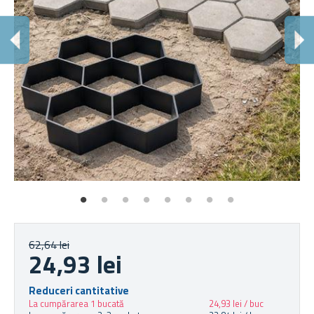
T
Bet
62,64 lei
24,93 lei
Reduceri cantitative
La cumpărarea 1 bucată
24,93 lei / buc