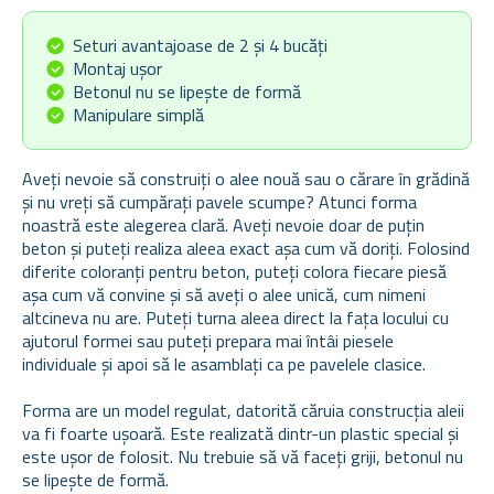
Seturi avantajoase de 2 și 4 bucăți
Montaj ușor
Betonul nu se lipește de formă
Manipulare simplă
Aveți nevoie să construiți o alee nouă sau o cărare în grădină
și nu vreți să cumpărați pavele scumpe? Atunci forma
noastră este alegerea clară. Aveți nevoie doar de puțin
beton și puteți realiza aleea exact așa cum vă doriți. Folosind
diferite coloranți pentru beton, puteți colora fiecare piesă
așa cum vă convine și să aveți o alee unică, cum nimeni
altcineva nu are. Puteți turna aleea direct la fața locului cu
ajutorul formei sau puteți prepara mai întâi piesele
individuale și apoi să le asamblați ca pe pavelele clasice.
Forma are un model regulat, datorită căruia construcția aleii
va fi foarte ușoară. Este realizată dintr-un plastic special și
este ușor de folosit. Nu trebuie să vă faceți griji, betonul nu
se lipește de formă.