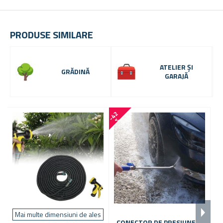
PRODUSE SIMILARE
ATELIER ȘI
GRĂDINĂ
GARAJĂ
-
4
2
-
1
6
%
Mai multe dimensiuni de ales
CONECTOR DE PRESIUNE
M