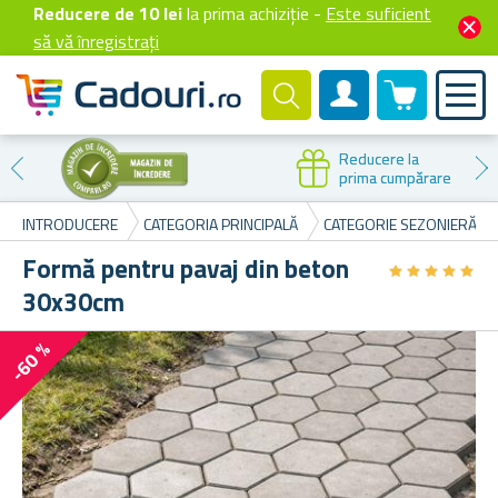
Reducere de 10 lei
la prima achiziție -
Este suficient
să vă înregistrați
0 produselor
Cont client
Reducere la
prima cumpărare
INTRODUCERE
CATEGORIA PRINCIPALĂ
CATEGORIE SEZONIERĂ
Formă pentru pavaj din beton
★
★
★
★
★
★
★
★
★
★
30x30cm
-60 %