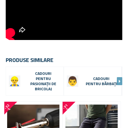
PRODUSE SIMILARE
CADOURI
PENTRU
CADOURI
PASIONAȚII DE
PENTRU BĂRBAȚI
BRICOLAJ
-
3
2
-
3
1
-
5
8
%
%