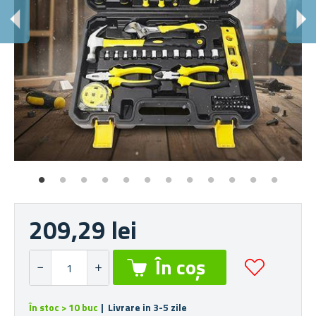
T
Ide
209,29 lei
În stoc > 10 buc
| Livrare in 3-5 zile