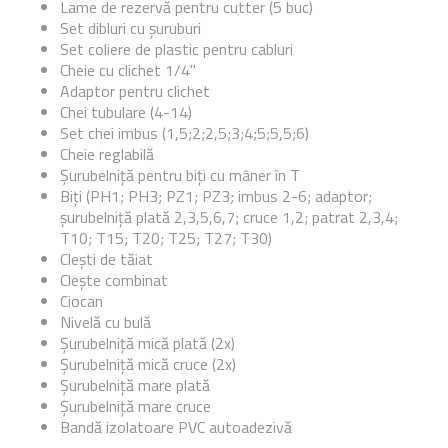
Lame de rezervă pentru cutter (5 buc)
Set dibluri cu șuruburi
Set coliere de plastic pentru cabluri
Cheie cu clichet 1/4"
Adaptor pentru clichet
Chei tubulare (4-14)
Set chei imbus (1,5;2;2,5;3;4;5;5,5;6)
Cheie reglabilă
Șurubelniță pentru biți cu mâner în T
Biți (PH1; PH3; PZ1; PZ3; imbus 2-6; adaptor;
șurubelniță plată 2,3,5,6,7; cruce 1,2; patrat 2,3,4;
T10; T15; T20; T25; T27; T30)
Clești de tăiat
Clește combinat
Ciocan
Nivelă cu bulă
Șurubelniță mică plată (2x)
Șurubelniță mică cruce (2x)
Șurubelniță mare plată
Șurubelniță mare cruce
Bandă izolatoare PVC autoadezivă