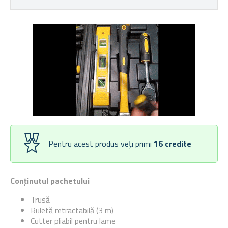
Pentru acest produs veți primi
16
credite
Conținutul pachetului
Trusă
Ruletă retractabilă (3 m)
Cutter pliabil pentru lame