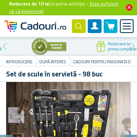
Reducere de 10 lei
la prima achiziție -
Este suficient
să vă înregistrați
0 produselor
Cont client
Reducere la
prima cumpărare
INTRODUCERE
DUPĂ INTERES
CADOURI PENTRU PASIONAȚII DE B
Set de scule în servietă - 98 buc