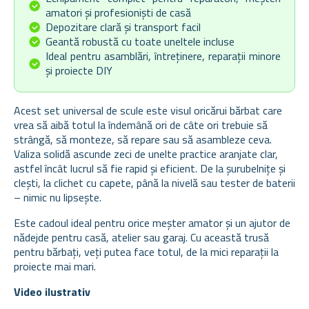
amatori și profesioniști de casă
Depozitare clară și transport facil
Geantă robustă cu toate uneltele incluse
Ideal pentru asamblări, întreținere, reparații minore
și proiecte DIY
Acest set universal de scule este visul oricărui bărbat care
vrea să aibă totul la îndemână ori de câte ori trebuie să
strângă, să monteze, să repare sau să asambleze ceva.
Valiza solidă ascunde zeci de unelte practice aranjate clar,
astfel încât lucrul să fie rapid și eficient. De la șurubelnițe și
clești, la clichet cu capete, până la nivelă sau tester de baterii
– nimic nu lipsește.
Este cadoul ideal pentru orice meșter amator și un ajutor de
nădejde pentru casă, atelier sau garaj. Cu această trusă
pentru bărbați, veți putea face totul, de la mici reparații la
proiecte mai mari.
Video ilustrativ