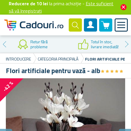
Reducere de 10 lei
la prima achiziție -
Este suficient
să vă înregistrați
0 produselor
Cont client
Redu
l în stoc,
prim
rare imediată!
INTRODUCERE
CATEGORIA PRINCIPALĂ
FLORI ARTIFICIALE PENT
Flori artificiale pentru vază - alb
★
★
★
★
★
★
★
★
★
★
-42 %