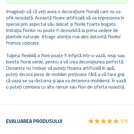
Imaginați-vă că veți avea o decorațiune florală care nu va
ofili niciodată. Această floare artificială vă va impresiona în
special prin aspectul său delicat și florile foarte bogate.
Imitația florilor nu poate fi deosebită la prima vedere de
plantele naturale. Atrage atenția mai ales datorită florilor
frumos colorate.
Tulpina flexibilă a florii poate fi înfiptă într-o vază, nisip sau
burete floral verde, pentru a vă crea decorațiunea perfectă.
Deoarece nu trebuie să puneți floarea artificială în apă,
puteți decora piese de mobilier prețioase fără a vă face griji
că vaza se va răsturna și apa va deteriora mobilierul. În vază
o puteți combina cu alte ramuri sau flori din oferta noastră.
★
★
★
★
★
★
★
★
★
★
EVALUAREA PRODUSULUI
5/5