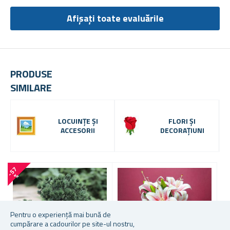
Afișați toate evaluările
PRODUSE
SIMILARE
LOCUINȚE ȘI
FLORI ȘI
ACCESORII
DECORAȚIUNI
-
5
7
%
Pentru o experiență mai bună de
cumpărare a cadourilor pe site-ul nostru,