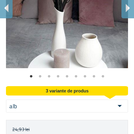
D
Flo
3 variante de produs
alb
24,93 lei