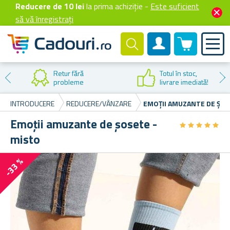
Reducere de 10 lei
la prima achiziție -
Este suficient
să vă înregistrați
0 produselor
Cont client
Retur fără
Totul în stoc,
probleme
livrare imediată!
INTRODUCERE
REDUCERE/VÂNZARE
EMOȚII AMUZANTE DE ȘOS
Emoții amuzante de șosete -
★
★
★
★
★
★
★
★
★
★
misto
-33 %