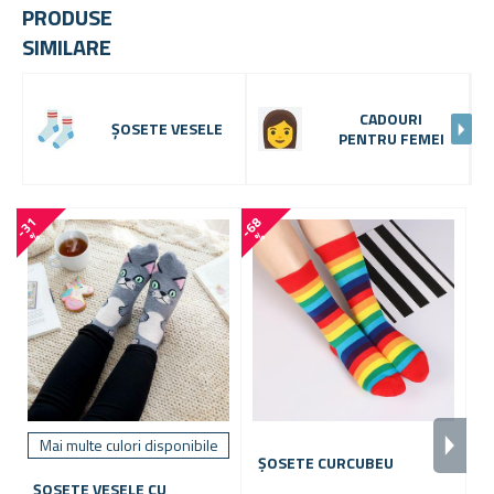
PRODUSE
SIMILARE
CADOURI
ȘOSETE VESELE
PENTRU FEMEI
-
3
1
-
6
8
-
7
0
%
%
Mai multe culori disponibile
ȘOSETE CURCUBEU
ȘOSETE VESELE CU
Ș