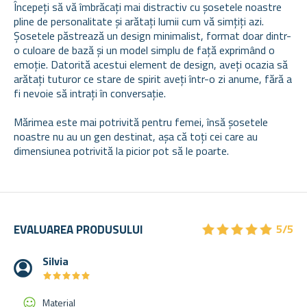
Începeți să vă îmbrăcați mai distractiv cu șosetele noastre
pline de personalitate și arătați lumii cum vă simțiți azi.
Șosetele păstrează un design minimalist, format doar dintr-
o culoare de bază și un model simplu de față exprimând o
emoție. Datorită acestui element de design, aveți ocazia să
arătați tuturor ce stare de spirit aveți într-o zi anume, fără a
fi nevoie să intrați în conversație.
Mărimea este mai potrivită pentru femei, însă șosetele
noastre nu au un gen destinat, așa că toți cei care au
dimensiunea potrivită la picior pot să le poarte.
★
★
★
★
★
★
★
★
★
★
EVALUAREA PRODUSULUI
5/5
Silvia
★
★
★
★
★
★
★
★
★
★
Material