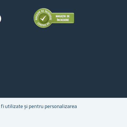
fi utilizate și pentru personalizarea
epturile de autor © 2026 Cadouri.ro. Toate drepturile rezervate.