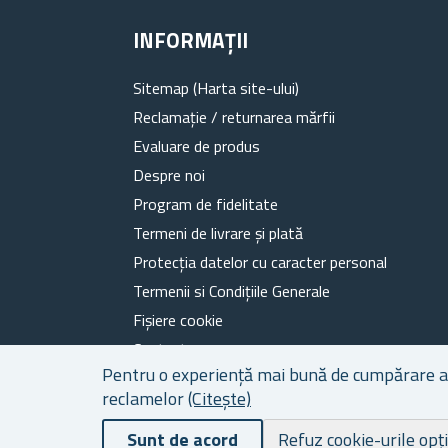
INFORMAȚII
Sitemap (Harta site-ului)
Reclamație / returnarea mărfii
Evaluare de produs
Despre noi
Program de fidelitate
Termeni de livrare și plată
Protecția datelor cu caracter personal
Termenii si Condițiile Generale
Fișiere cookie
Contacte
Pentru o experiență mai bună de cumpărare a ca
reclamelor
(Citește)
Sunt de acord
Refuz cookie-urile opț
Powered by
nopCommerce