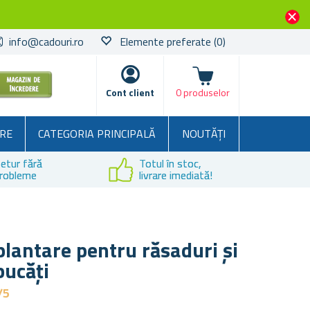
info@cadouri.ro
Elemente preferate
(0)
Coșul
Cont client
0 produselor
RE
CATEGORIA PRINCIPALĂ
NOUTĂȚI
etur fără
Totul în stoc,
robleme
livrare imediată!
plantare pentru răsaduri și
bucăți
/5