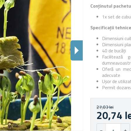
Conținutul pachetu
1x set de cubu
Specificații tehnic
Dimensiuni cuib
Dimensiuni pla
40 de bucăți
Facilitează 
dumneavoastr
Oferă un medi
adecvate
Ușor de utiliza
Permit dozarea
27,03 lei
20,74 l