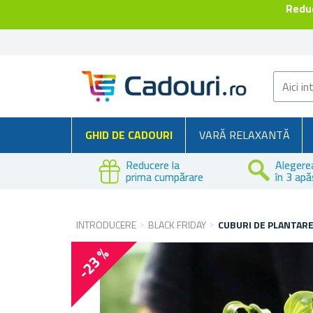
Reduc
GHID DE CADOURI
VARĂ RELAXANTĂ
Reducere la
Alegere
prima cumpărare
în 3 apă
INTRODUCERE
BLACK FRIDAY
CUBURI DE PLANTARE
-23 %