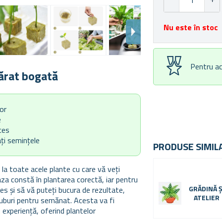
Nu este în stoc
Pentru ac
vărat bogată
or
e
ces
ți semințele
PRODUSE SIMIL
la toate acele plante cu care vă veți
za constă în plantarea corectă, iar pentru
GRĂDINĂ Ș
 și să vă puteți bucura de rezultate,
ATELIER
buri pentru semănat. Acesta va fi
u experiență, oferind plantelor