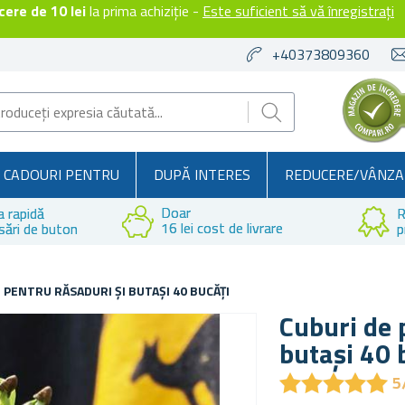
ere de 10 lei
la prima achiziție -
Este suficient să vă înregistrați
+40373809360
CADOURI PENTRU
DUPĂ INTERES
REDUCERE/VÂNZA
Doar
a rapidă
R
16 lei cost de livrare
sări de buton
p
 PENTRU RĂSADURI ȘI BUTAȘI 40 BUCĂȚI
Cuburi de 
butași 40 
★
★
★
★
★
★
★
★
★
★
5