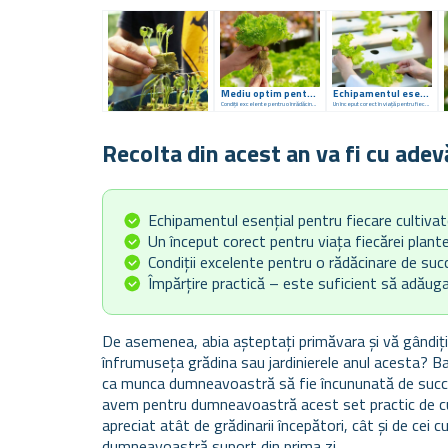
Mediu optim pentru răsaduri
Echipamentul esențial al fiecărui cultivator
Condiții excelente pentru o înrădăcinare de succes
Un început corect în viață pentru fiecare plantă
Recolta din acest an va fi cu ade
Echipamentul esențial pentru fiecare cultivat
Un început corect pentru viața fiecărei plant
Condiții excelente pentru o rădăcinare de suc
Împărțire practică – este suficient să adăuga
De asemenea, abia așteptați primăvara și vă gândiți 
înfrumuseța grădina sau jardinierele anul acesta? Ba
ca munca dumneavoastră să fie încununată de succes
avem pentru dumneavoastră acest set practic de cu
apreciat atât de grădinarii începători, cât și de cei c
dumneavoastră suport din prima zi.