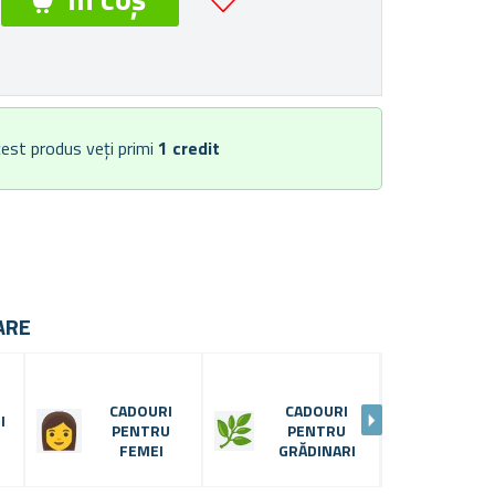
est produs veți primi
1
credit
ARE
CADOURI
CADOURI
I
PENTRU
PENTRU
G
FEMEI
GRĂDINARI