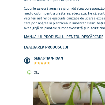
Cuburile asigură aerisirea și umiditatea corespunzăto
mediu optim pentru creșterea adecvată, fie că sunt se
veți feri astfel de eșecurile cauzate de udarea exce
care pot apărea la plantarea în substrat clasic. Veți 
avea grijă de plantele dumneavoastră și în scurt timp
MANUALUL PRODUSULUI PENTRU DESCĂRCARE
EVALUAREA PRODUSULUI
SEBASTIAN-IOAN
★
★
★
★
★
★
★
★
★
★
Oky