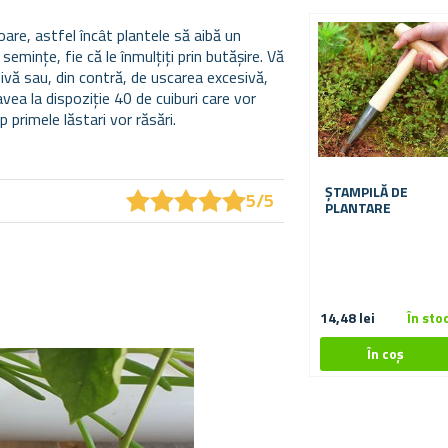
are, astfel încât plantele să aibă un
mințe, fie că le înmulțiți prin butășire.
Vă
sivă sau, din contră, de uscarea excesivă,
avea la dispoziție 40 de cuiburi care vor
 primele lăstari vor răsări.
★
★
★
★
★
★
★
★
★
★
ȘTAMPILĂ DE
5/5
PLANTARE
14,48 lei
În sto