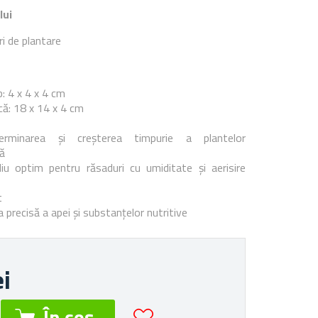
lui
ri de plantare
e
: 4 x 4 x 4 cm
că: 18 x 14 x 4 cm
germinarea și creșterea timpurie a plantelor
ă
u optim pentru răsaduri cu umiditate și aerisire
t
 precisă a apei și substanțelor nutritive
ei