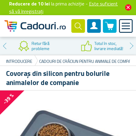
Reducere de 10 lei
la prima achiziție -
Este suficient
să vă înregistrați
0 produselor
Cont client
Retur fără
Totul în stoc,
probleme
livrare imediată!
INTRODUCERE
CADOURI DE CRĂCIUN PENTRU ANIMALE DE COMPANI
Covoraș din silicon pentru bolurile
animalelor de companie
-39 %