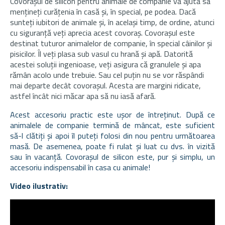
Covorașul de silicon pentru animale de companie vă ajută să
mențineți curățenia în casă și, în special, pe podea. Dacă
sunteți iubitori de animale și, în același timp, de ordine, atunci
cu siguranță veți aprecia acest covoraș. Covorașul este
destinat tuturor animalelor de companie, în special câinilor și
pisicilor. Îl veți plasa sub vasul cu hrană și apă. Datorită
acestei soluții ingenioase, veți asigura că granulele și apa
rămân acolo unde trebuie. Sau cel puțin nu se vor răspândi
mai departe decât covorașul. Acesta are margini ridicate,
astfel încât nici măcar apa să nu iasă afară.
Acest accesoriu practic este ușor de întreținut. După ce
animalele de companie termină de mâncat, este suficient
să-l clătiți și apoi îl puteți folosi din nou pentru următoarea
masă. De asemenea, poate fi rulat și luat cu dvs. în vizită
sau în vacanță. Covorașul de silicon este, pur și simplu, un
accesoriu indispensabil în casa cu animale!
Video ilustrativ: