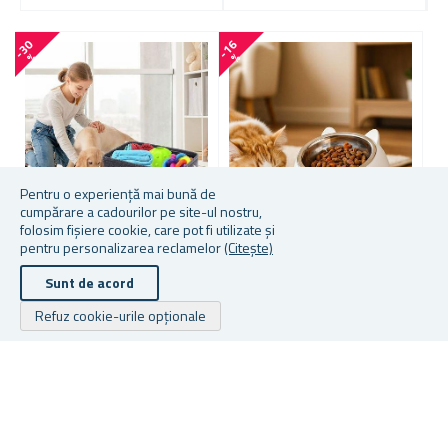
-
3
0
-
1
6
-
2
1
%
%
Pentru o experiență mai bună de
cumpărare a cadourilor pe site-ul nostru,
folosim fișiere cookie, care pot fi utilizate și
pentru personalizarea reclamelor
(Citește)
COȘ PENTRU JUCĂRIILE
CASTRON 2 ÎN 1 PENTRU
L
CÂINILOR
PISICI
M
Sunt de acord
Refuz cookie-urile opționale
În stoc
În stoc
În
29,12 lei
20,74 lei
45