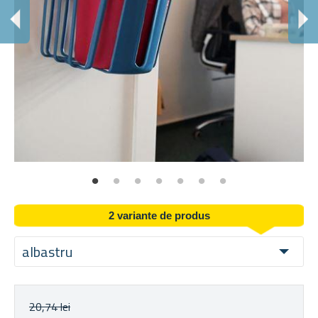
P
Aut
2 variante de produs
albastru
20,74 lei