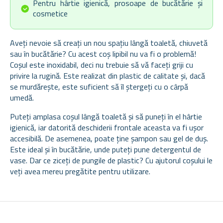
Pentru hârtie igienică, prosoape de bucătărie și
cosmetice
Aveți nevoie să creați un nou spațiu lângă toaletă, chiuvetă
sau în bucătărie? Cu acest coș lipibil nu va fi o problemă!
Coșul este inoxidabil, deci nu trebuie să vă faceți griji cu
privire la rugină. Este realizat din plastic de calitate și, dacă
se murdărește, este suficient să îl ștergeți cu o cârpă
umedă.
Puteți amplasa coșul lângă toaletă și să puneți în el hârtie
igienică, iar datorită deschiderii frontale aceasta va fi ușor
accesibilă. De asemenea, poate ține șampon sau gel de duș.
Este ideal și în bucătărie, unde puteți pune detergentul de
vase. Dar ce ziceți de pungile de plastic? Cu ajutorul coșului le
veți avea mereu pregătite pentru utilizare.