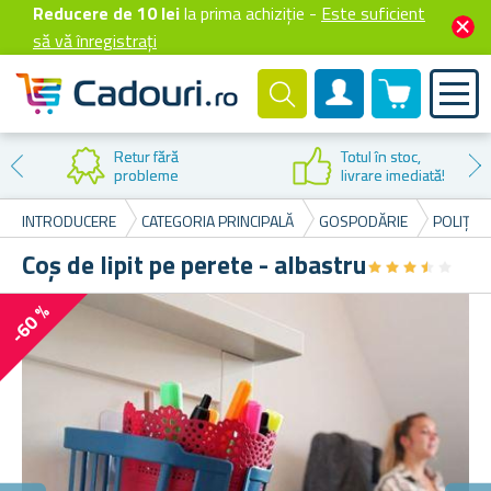
Reducere de 10 lei
la prima achiziție -
Este suficient
să vă înregistrați
0 produselor
Cont client
Retur fără
Totul în stoc,
probleme
livrare imediată!
INTRODUCERE
CATEGORIA PRINCIPALĂ
GOSPODĂRIE
POLIȚE 
Coş de lipit pe perete - albastru
★
★
★
★
★
★
★
★
★
★
-60 %