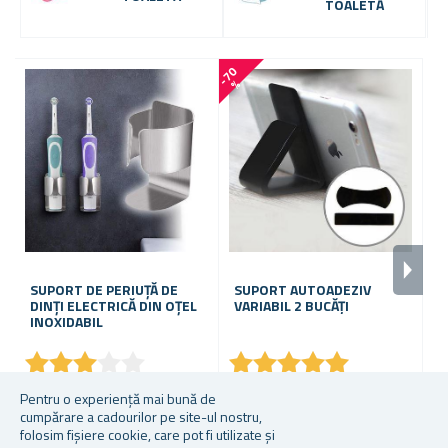
TOALETĂ
-
7
0
-
2
3
%
SUPORT DE PERIUȚĂ DE
SUPORT AUTOADEZIV
F
DINȚI ELECTRICĂ DIN OȚEL
VARIABIL 2 BUCĂȚI
C
INOXIDABIL
C
★
★
★
★
★
★
★
★
★
★
★
★
★
★
★
★
★
★
★
★
În stoc
În stoc
În
Pentru o experiență mai bună de
cumpărare a cadourilor pe site-ul nostru,
24,93 lei
6,08 lei
20
folosim fișiere cookie, care pot fi utilizate și