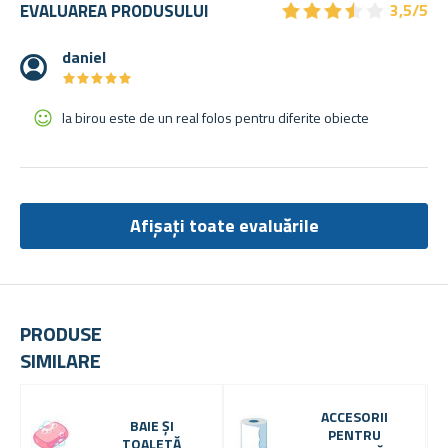
★
★
★
★
★
★
★
★
★
★
EVALUAREA PRODUSULUI
3,5/5
daniel
★
★
★
★
★
★
★
★
★
★
la birou este de un real folos pentru diferite obiecte
Afișați toate evaluările
PRODUSE
SIMILARE
ACCESORII
BAIE ȘI
PENTRU
TOALETĂ