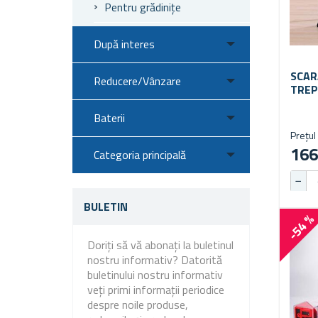
Pentru grădinițe
După interes
SCAR
Reducere/Vânzare
TREP
Baterii
Prețul 
166
Categoria principală
BULETIN
-54 
Doriți să vă abonați la buletinul
nostru informativ? Datorită
buletinului nostru informativ
veți primi informații periodice
despre noile produse,