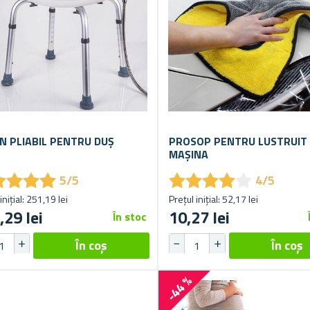
N PLIABIL PENTRU DUȘ
PROSOP PENTRU LUSTRUIT
MAȘINA
★
★
★
★
★
★
★
★
★
★
★
★
★
★
★
★
★
★
5/5
4/5
inițial: 251,19 lei
Prețul inițial: 52,17 lei
,29 lei
10,27 lei
În stoc
-44 %