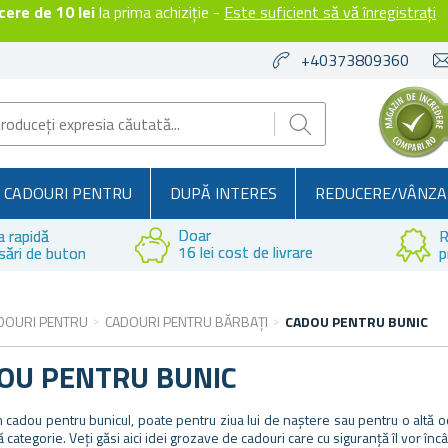
ere de 10 lei
la prima achiziție -
Este suficient să vă înregistrați
+40373809360
CADOURI PENTRU
DUPĂ INTERES
REDUCERE/VÂNZA
Doar
a rapidă
R
16 lei cost de livrare
sări de buton
p
DOURI PENTRU
CADOURI PENTRU BĂRBAȚI
CADOU PENTRU BUNIC
OU PENTRU BUNIC
n cadou pentru bunicul, poate pentru ziua lui de naștere sau pentru o altă oc
ă categorie. Veți găsi aici idei grozave de cadouri care cu siguranță îl vor înc