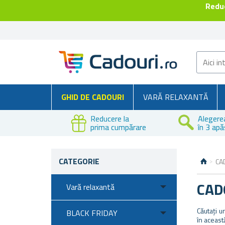
Reduc
GHID DE CADOURI
VARĂ RELAXANTĂ
Reducere la
Alegere
prima cumpărare
în 3 apă
CATEGORIE
CA
CAD
Vară relaxantă
Căutați u
BLACK FRIDAY
în aceast