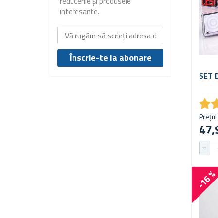
reducerile și produsele
interesante.
SET 
★
★
Prețul 
47,
-16 