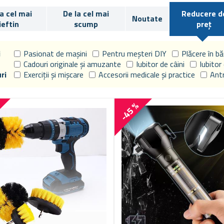
la cel mai
De la cel mai
Reducere d
Noutate
ieftin
scump
preț
i
Pasionat de mașini
Pentru meșteri DIY
Plăcere în b
Cadouri originale și amuzante
Iubitor de câini
Iubitor 
ri
Exerciții și mișcare
Accesorii medicale și practice
Antr
%
-45 %