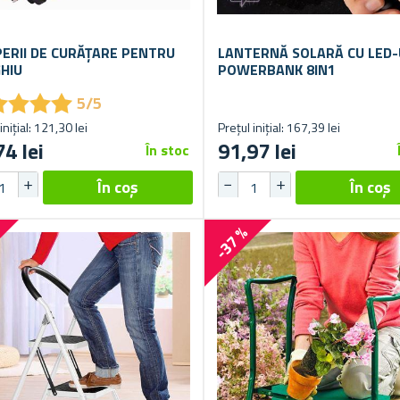
PERII DE CURĂȚARE PENTRU
LANTERNĂ SOLARĂ CU LED-
HIU
POWERBANK 8IN1
★
★
★
★
★
★
★
★
5/5
inițial: 121,30 lei
Prețul inițial: 167,39 lei
74 lei
91,97 lei
În stoc
%
-37 %