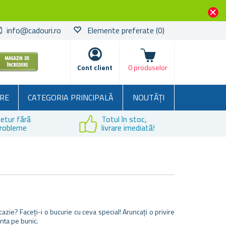
info@cadouri.ro
Elemente preferate
(0)
Coșul
Cont client
0 produselor
RE
CATEGORIA PRINCIPALĂ
NOUTĂȚI
etur fără
Totul în stoc,
robleme
livrare imediată!
azie? Faceți-i o bucurie cu ceva special! Aruncați o privire
ânta pe bunic.