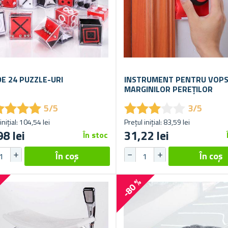
DE 24 PUZZLE-URI
INSTRUMENT PENTRU VOPS
MARGINILOR PEREȚILOR
★
★
★
★
★
★
★
★
★
★
★
★
★
★
★
★
★
★
5/5
3/5
inițial: 104,54 lei
Prețul inițial: 83,59 lei
98 lei
31,22 lei
În stoc
%
-80 %