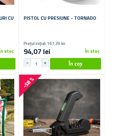
URI CU
PISTOL CU PRESIUNE - TORNADO
Prețul inițial: 167,39 lei
94,07 lei
În stoc
În stoc
-58 %