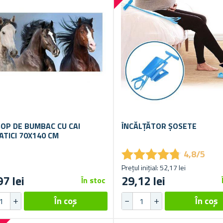
OP DE BUMBAC CU CAI
ÎNCĂLȚĂTOR ȘOSETE
ATICI 70X140 CM
★
★
★
★
★
★
★
★
★
★
4,8/5
Prețul inițial: 52,17 lei
97 lei
29,12 lei
În stoc