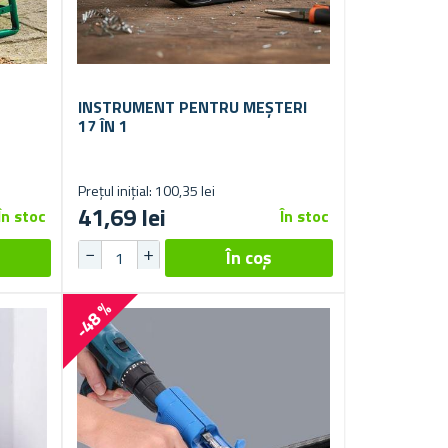
INSTRUMENT PENTRU MEȘTERI
17 ÎN 1
Prețul inițial: 100,35 lei
41,69 lei
În stoc
În stoc
-48 %