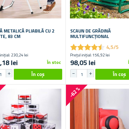
Ă METALICĂ PLIABILĂ CU 2
SCAUN DE GRĂDINĂ
TE, 83 CM
MULTIFUNCȚIONAL
★
★
★
★
★
★
★
★
★
★
4,5/5
inițial: 230,24 lei
Prețul inițial: 156,92 lei
,18 lei
98,05 lei
În stoc
%
-62 %