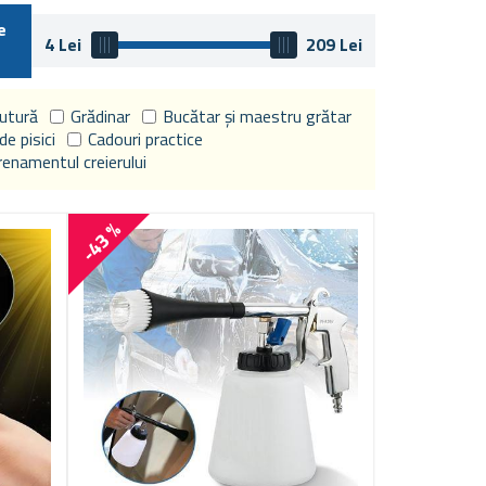
e
4
Lei
209
Lei
ăutură
Grădinar
Bucătar și maestru grătar
de pisici
Cadouri practice
enamentul creierului
-43 %