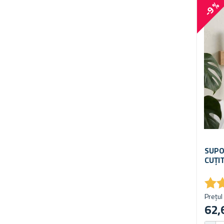
-9 %
SUPO
CUȚI
★
★
Prețul 
62,