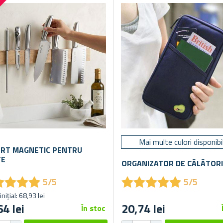
Mai multe culori disponibi
RT MAGNETIC PENTRU
TE
ORGANIZATOR DE CĂLĂTORI
★
★
★
★
★
★
★
★
★
★
★
★
★
★
★
★
★
★
5/5
5/5
inițial: 68,93 lei
64 lei
20,74 lei
În stoc