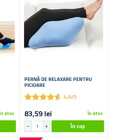
PERNĂ DE RELAXARE PENTRU
PICIOARE
★
★
★
★
★
★
★
★
★
★
4,6/5
83,59 lei
În stoc
În stoc