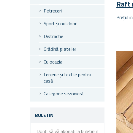
Raft 
Petreceri
Prețul in
Sport și outdoor
Distracție
Grădină și atelier
Cu ocazia
Lenjerie și textile pentru
casă
Categorie sezonieră
BULETIN
Doriți să vă abonați la buletinul