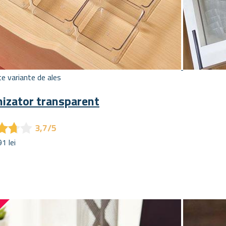
e variante de ales
izator transparent
★
★
★
★
★
★
3,7/5
1 lei