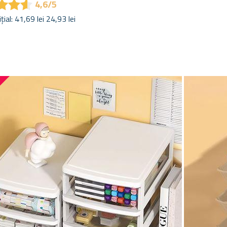
★
★
★
★
★
★
4,6/5
ițial: 41,69 lei
24,93 lei