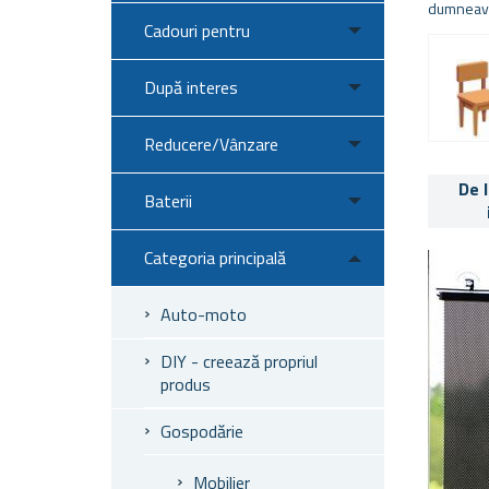
dumneavoa
Cadouri pentru
După interes
Reducere/Vânzare
De 
Baterii
Categoria principală
Auto-moto
DIY - creează propriul
produs
Gospodărie
Mobilier