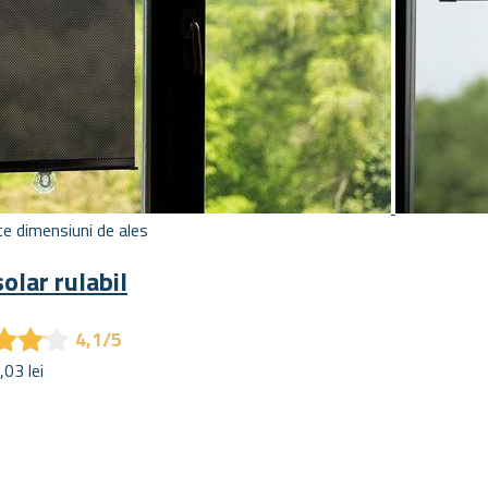
e dimensiuni de ales
olar rulabil
★
★
★
★
★
★
4,1/5
,03 lei