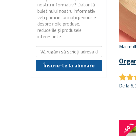
nostru informativ? Datorită
buletinului nostru informativ
veți primi informații periodice
despre noile produse,
reducerile și produsele
interesante.
Mai mult
Organ
★
★
★
★
De la 6,9
-40 %