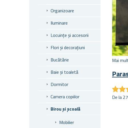
Organizoare
Iluminare
Locuințe și accesorii
Flori și decorațiuni
Bucătărie
Mai mult
Paras
Baie și toaletă
Dormitor
★
★
★
★
Camera copiilor
De la 27
Birou și școală
Mobilier