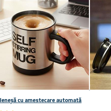
 leneșă cu amestecare automată