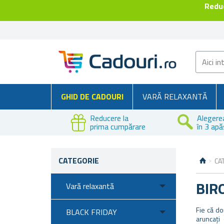
Reduc
GHID DE CADOURI
VARĂ RELAXANTĂ
Reducere la
Alegere
prima cumpărare
în 3 apă
CATEGORIE
CA
BIR
Vară relaxantă
Fie că do
BLACK FRIDAY
aruncați