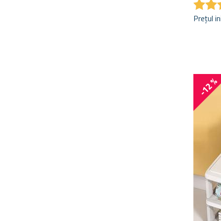
★
★
★
★
Prețul in
-12 %