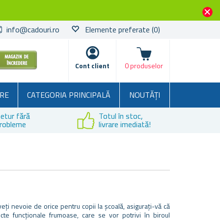
info@cadouri.ro
Elemente preferate
(0)
Coșul
Cont client
0 produselor
RE
CATEGORIA PRINCIPALĂ
NOUTĂȚI
etur fără
Totul în stoc,
robleme
livrare imediată!
eți nevoie de orice pentru copii la școală, asigurați-vă că
cte funcționale frumoase, care se vor potrivi în biroul