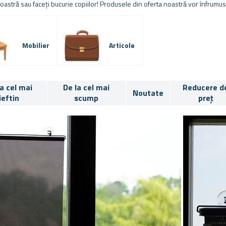
stră sau faceți bucurie copiilor! Produsele din oferta noastră vor înfrumuse
Mobilier
Articole
la cel mai
De la cel mai
Reducere d
Noutate
ieftin
scump
preț