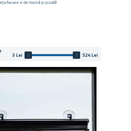
ța fiecare zi de muncă și școală!
e
3
Lei
524
Lei