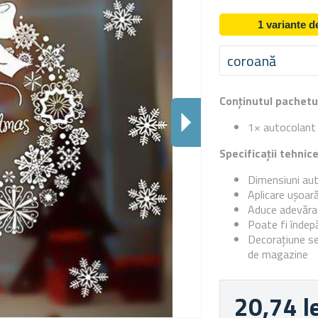
1 variante 
coroană
Conținutul pachetu
1× autocolant 
Specificații tehnic
Dimensiuni aut
Aplicare ușoară
Aduce adevăra
Poate fi îndep
Decorațiune sez
de magazine
20,74 l