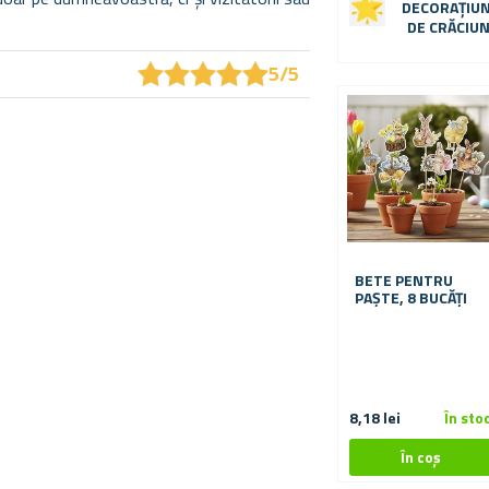
DECORAȚIUN
DE CRĂCIU
★
★
★
★
★
★
★
★
★
★
5/5
BETE PENTRU
PAȘTE, 8 BUCĂȚI
8,18 lei
În sto