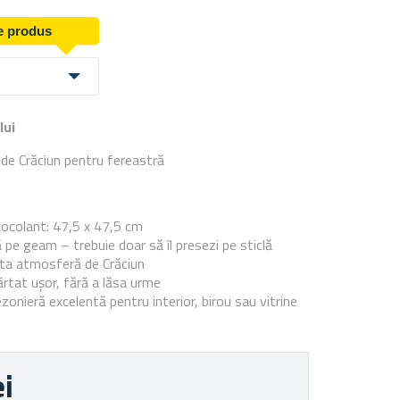
de produs
lui
de Crăciun pentru fereastră
e
ocolant: 47,5 x 47,5 cm
 pe geam – trebuie doar să îl presezi pe sticlă
ta atmosferă de Crăciun
ărtat ușor, fără a lăsa urme
onieră excelentă pentru interior, birou sau vitrine
ei