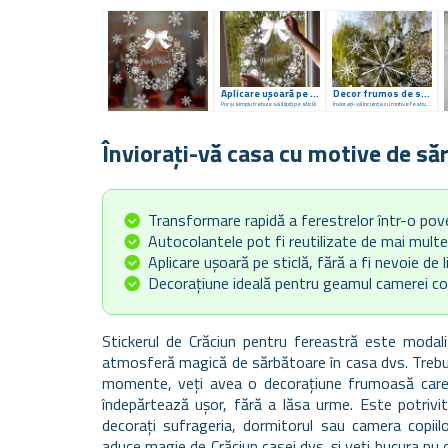
Aplicare ușoară pe fereastră
Decor frumos de sezon
Pur și simplu trebuie să îl lipiți pe sticlă
Înviorați-vă locuința cu motive festive pe fereastră
Înviorați-vă casa cu motive de s
Transformare rapidă a ferestrelor într-o pov
Autocolantele pot fi reutilizate de mai multe
Aplicare ușoară pe sticlă, fără a fi nevoie de li
Decorațiune ideală pentru geamul camerei copii
Stickerul de Crăciun pentru fereastră este modal
atmosferă magică de sărbătoare în casa dvs. Trebuie 
momente, veți avea o decorațiune frumoasă care va
îndepărtează ușor, fără a lăsa urme. Este potrivită
decorați sufrageria, dormitorul sau camera copiil
aduce magie de Crăciun casei dvs. și veți bucura nu 