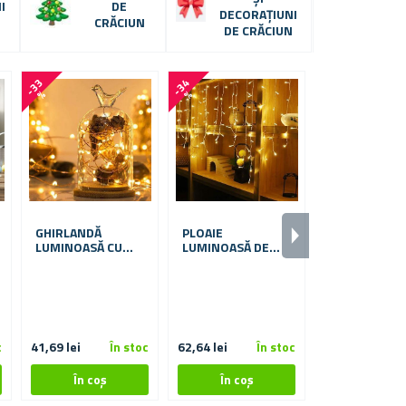
I
DE
DECORAȚIUNI
N
CRĂCIUN
DE CRĂCIUN
-
3
3
-
3
4
-
4
0
%
%
%
Mai multe vari
GHIRLANDĂ
PLOAIE
selectar
LUMINOASĂ CU
LUMINOASĂ DE
TELECOMANDĂ,
CRĂCIUN
AUTOCOLANT
LUMINĂ
CRĂCIUN PE
COLORATĂ/CALDĂ/RECE,
GEAM
5 M
★
★
★
★
★
★
c
41,69 lei
În stoc
62,64 lei
În stoc
12,36 lei