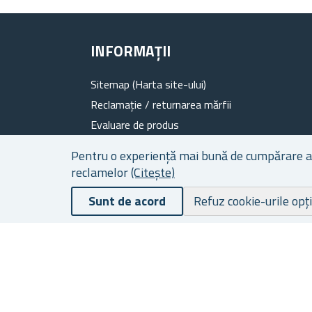
INFORMAȚII
Sitemap (Harta site-ului)
Reclamație / returnarea mărfii
Evaluare de produs
Despre noi
Pentru o experiență mai bună de cumpărare a ca
Program de fidelitate
reclamelor
(Citește)
Termeni de livrare și plată
Sunt de acord
Refuz cookie-urile opț
Protecția datelor cu caracter personal
Termenii si Condițiile Generale
Fișiere cookie
Contacte