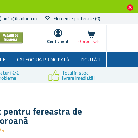
info@cadouri.ro
Elemente preferate
(0)
Coșul
Cont client
0 produselor
RE
CATEGORIA PRINCIPALĂ
NOUTĂȚI
etur fără
Totul în stoc,
robleme
livrare imediată!
 pentru fereastra de
coroană
/5