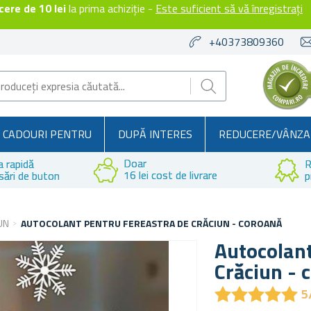
ere de 10 lei
la prima achiziție -
Este suficient să vă înregistrați
+40373809360
CADOURI PENTRU
DUPĂ INTERES
REDUCERE/VÂNZA
Doar
a rapidă
R
16 lei cost de livrare
sări de buton
p
UN
AUTOCOLANT PENTRU FEREASTRA DE CRĂCIUN - COROANĂ
Autocolant
Crăciun - 
★
★
★
★
★
★
★
★
★
★
5