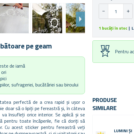
1 bucăți în stoc
| L
ărbătoare pe geam
Pentru ac
este de iarnă
 ori
pici
lor, sufrageriei, bucătăriei sau biroului
PRODUSE
itatea perfectă de a crea rapid și ușor o
SIMILARE
doar să o lipiți pe fereastră și, în câteva
 însufleți orice interior. Se aplică și se
 pentru toate încăperile, fie că doriți să
or. Cu acest sticker pentru fereastră veți
LUMINI ȘI
doar pe dumneavoastră, ci și vizitatorii sau