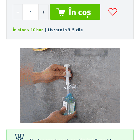
În stoc > 10 buc
| Livrare in 3-5 zile