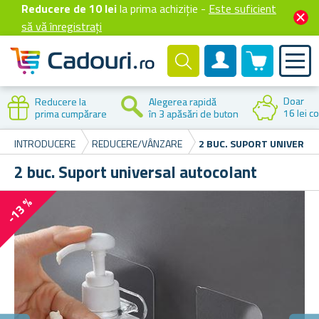
Reducere de 10 lei
la prima achiziție -
Este suficient
să vă înregistrați
0 produselor
Cont client
Doar
Reducere la
Alegerea rapidă
16 lei co
prima cumpărare
în 3 apăsări de buton
INTRODUCERE
REDUCERE/VÂNZARE
2 BUC. SUPORT UNIVERS
2 buc. Suport universal autocolant
-13 %