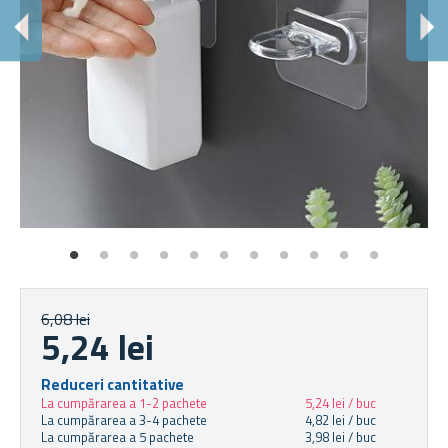
L
Poa
6,08 lei
5,24 lei
Reduceri cantitative
La cumpărarea a 1-2 pachete
5,24 lei / buc
La cumpărarea a 3-4 pachete
4,82 lei / buc
La cumpărarea a 5 pachete
3,98 lei / buc