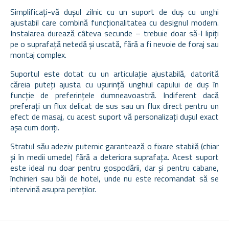
Simplificați-vă dușul zilnic cu un suport de duș cu unghi
ajustabil care combină funcționalitatea cu designul modern.
Instalarea durează câteva secunde – trebuie doar să-l lipiți
pe o suprafață netedă și uscată, fără a fi nevoie de foraj sau
montaj complex.
Suportul este dotat cu un articulație ajustabilă, datorită
căreia puteți ajusta cu ușurință unghiul capului de duș în
funcție de preferințele dumneavoastră. Indiferent dacă
preferați un flux delicat de sus sau un flux direct pentru un
efect de masaj, cu acest suport vă personalizați dușul exact
așa cum doriți.
Stratul său adeziv puternic garantează o fixare stabilă (chiar
și în medii umede) fără a deteriora suprafața. Acest suport
este ideal nu doar pentru gospodării, dar și pentru cabane,
închirieri sau băi de hotel, unde nu este recomandat să se
intervină asupra pereților.