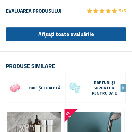
★
★
★
★
★
★
★
★
★
★
EVALUAREA PRODUSULUI
5/5
Afișați toate evaluările
PRODUSE SIMILARE
RAFTURI ȘI
BAIE ȘI TOALETĂ
SUPORTURI
PENTRU BAIE
-
4
2
-
4
1
%