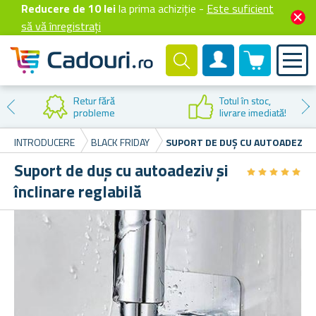
Reducere de 10 lei
la prima achiziție -
Este suficient
să vă înregistrați
0 produselor
Cont client
Retur fără
Totul în stoc,
probleme
livrare imediată!
INTRODUCERE
BLACK FRIDAY
SUPORT DE DUȘ CU AUTOADEZIV Ș
Suport de duș cu autoadeziv și
★
★
★
★
★
★
★
★
★
★
înclinare reglabilă