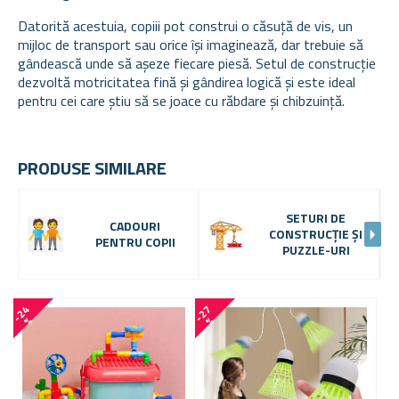
Datorită acestuia, copiii pot construi o căsuță de vis, un
mijloc de transport sau orice își imaginează, dar trebuie să
gândească unde să așeze fiecare piesă. Setul de construcție
dezvoltă motricitatea fină și gândirea logică și este ideal
pentru cei care știu să se joace cu răbdare și chibzuință.
PRODUSE SIMILARE
SETURI DE
CADOURI
CONSTRUCȚIE ȘI
PENTRU COPII
PUZZLE-URI
-
2
4
-
2
7
-
3
3
%
%