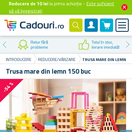
Reducere de 10 lei
la prima achiziție -
Este suficient
să vă înregistrați
0 produselor
Cont client
Retur fără
Totul în stoc,
probleme
livrare imediată!
INTRODUCERE
REDUCERE/VÂNZARE
TRUSA MARE DIN LEMN 15
Trusa mare din lemn 150 buc
-54 %