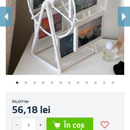
R
Ex
94,07 lei
56,18 lei