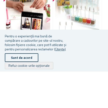
Pentru o experiență mai bună de
cumpărare a cadourilor pe site-ul nostru,
Mai multe culori din care să
folosim fișiere cookie, care pot fi utilizate și
ALBUM DE FOTOGRAFII DE
A
alegeți
pentru personalizarea reclamelor
(Citește)
MASĂ
C
CLIPS PENTRU MESAJE ȘI
Sunt de acord
FOTOGRAFII
Refuz cookie-urile opționale
★
★
★
★
★
★
★
★
★
★
★
★
★
★
★
★
★
★
★
★
În stoc
În stoc
În
14,46 lei
De la 3,14 lei
De
Drepturile de autor © 2026 Cadouri.ro. Toate drepturile rezervate.