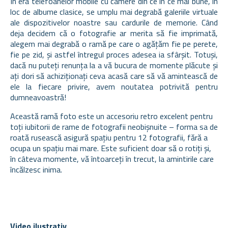
În era telefoanelor mobile cu camere din ce în ce mai bune, în
loc de albume clasice, se umplu mai degrabă galeriile virtuale
ale dispozitivelor noastre sau cardurile de memorie. Când
deja decidem că o fotografie ar merita să fie imprimată,
alegem mai degrabă o ramă pe care o agățăm fie pe perete,
fie pe zid, și astfel întregul proces adesea ia sfârșit. Totuși,
dacă nu puteți renunța la a vă bucura de momente plăcute și
ați dori să achiziționați ceva acasă care să vă amintească de
ele la fiecare privire, avem noutatea potrivită pentru
dumneavoastră!
Această ramă foto este un accesoriu retro excelent pentru
toți iubitorii de rame de fotografii neobișnuite – forma sa de
roată rusească asigură spațiu pentru 12 fotografii, fără a
ocupa un spațiu mai mare. Este suficient doar să o rotiți și,
în câteva momente, vă întoarceți în trecut, la amintirile care
încălzesc inima.
Video ilustrativ