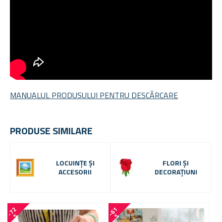
MANUALUL PRODUSULUI PENTRU DESCĂRCARE
PRODUSE SIMILARE
LOCUINȚE ȘI
FLORI ȘI
ACCESORII
DECORAȚIUNI
-
7
2
-
6
1
%
%