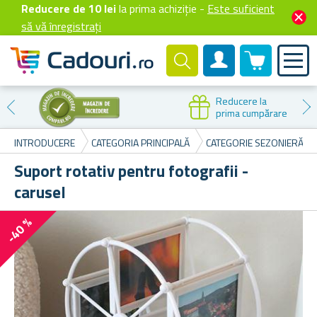
Reducere de 10 lei
la prima achiziție -
Este suficient
să vă înregistrați
0 produselor
Cont client
Reducere la
prima cumpărare
INTRODUCERE
CATEGORIA PRINCIPALĂ
CATEGORIE SEZONIERĂ
Suport rotativ pentru fotografii -
carusel
-40 %