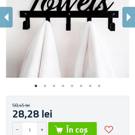
S
Rez
58,45 lei
28,28 lei