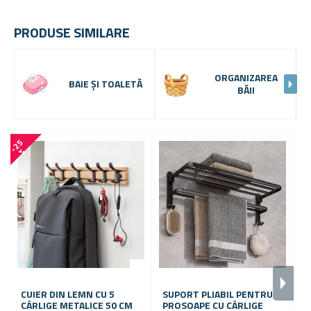
PRODUSE SIMILARE
ORGANIZAREA
BAIE ȘI TOALETĂ
BĂII
-
2
5
-
4
0
%
CUIER DIN LEMN CU 5
SUPORT PLIABIL PENTRU
CÂRLIGE METALICE 50 CM
PROSOAPE CU CÂRLIGE
S