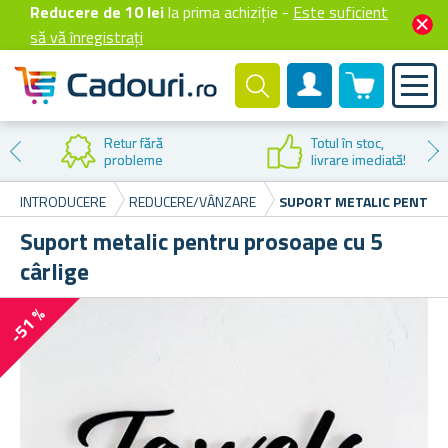
Reducere de 10 lei
la prima achiziție -
Este suficient
să vă înregistrați
0 produselor
Cont client
Retur fără
Totul în stoc,
probleme
livrare imediată!
INTRODUCERE
REDUCERE/VÂNZARE
SUPORT METALIC PENTRU 
Suport metalic pentru prosoape cu 5
cârlige
-51 %