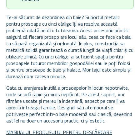
Te-ai săturat de dezordinea din baie? Suportul metalic
pentru prosoape cu cinci cârlige îți va rezolva această
problemă odată pentru totdeauna. Acest accesoriu practic
asigură că fiecare prosop are locul său, ceea ce face ca baia
ta să pară organizată și ordonată. În plus, construcția sa
metalică solidă garantează o durată lungă de viață chiar și cu
utilizare zilnică. Cu cinci cârlige, ai suficient spațiu pentru
prosoapele tuturor membrilor gospodăriei sau le poți folosi
și pentru prosoape de baie și halate. Montajul este simplu și
durează doar câteva minute.
Gata cu aranjarea inutilă a prosoapelor în locuri nepotrivite,
unde se udă rapid și miros neplăcut. Pe acest suport, vor
rămâne uscate și mereu la îndemână, aspect pe care îl va
aprecia întreaga familie. Designul său atemporal se
potrivește perfect într-o baie modernă sau clasică, devenind
astfel nu doar un accesoriu practic, ci și estetic.
MANUALUL PRODUSULUI PENTRU DESCĂRCARE