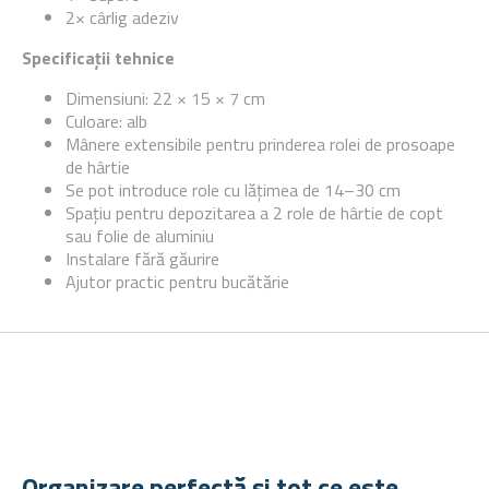
2× cârlig adeziv
Specificații tehnice
Dimensiuni: 22 × 15 × 7 cm
Culoare: alb
Mânere extensibile pentru prinderea rolei de prosoape
de hârtie
Se pot introduce role cu lățimea de 14–30 cm
Spațiu pentru depozitarea a 2 role de hârtie de copt
sau folie de aluminiu
Instalare fără găurire
Ajutor practic pentru bucătărie
Organizare perfectă și tot ce este