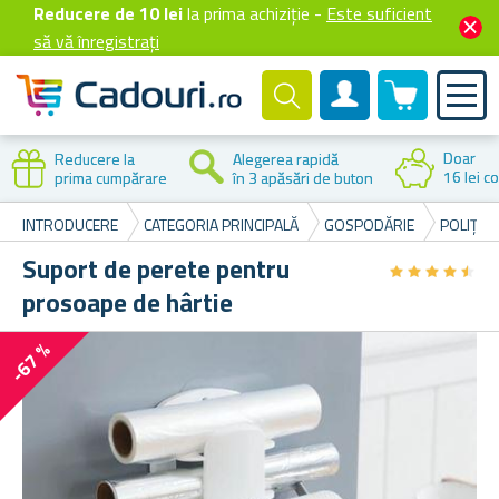
Reducere de 10 lei
la prima achiziție -
Este suficient
să vă înregistrați
0 produselor
Cont client
Doar
Reducere la
Alegerea rapidă
16 lei co
prima cumpărare
în 3 apăsări de buton
INTRODUCERE
CATEGORIA PRINCIPALĂ
GOSPODĂRIE
POLIȚE 
Suport de perete pentru
★
★
★
★
★
★
★
★
★
★
prosoape de hârtie
-67 %