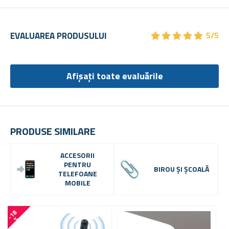
★
★
★
★
★
★
★
★
★
★
EVALUAREA PRODUSULUI
5/5
Afișați toate evaluările
PRODUSE SIMILARE
ACCESORII
PENTRU
BIROU ȘI ȘCOALĂ
TELEFOANE
MOBILE
-
1
8
-
4
3
%