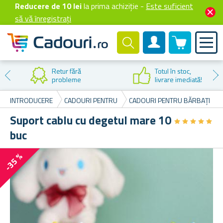
Reducere de 10 lei
la prima achiziție -
Este suficient
să vă înregistrați
0 produselor
Cont client
Retur fără
Totul în stoc,
probleme
livrare imediată!
INTRODUCERE
CADOURI PENTRU
CADOURI PENTRU BĂRBAȚI
Suport cablu cu degetul mare 10
★
★
★
★
★
★
★
★
★
★
buc
-35 %