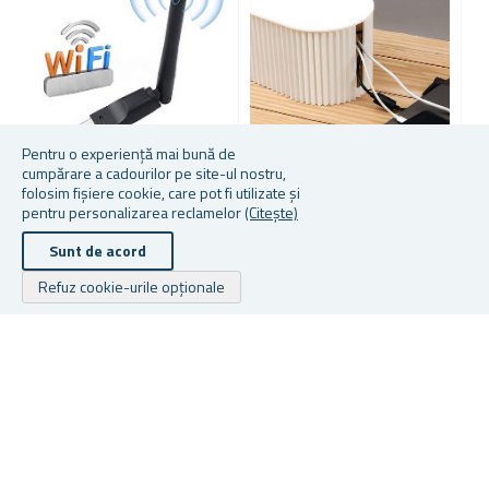
Pentru o experiență mai bună de
cumpărare a cadourilor pe site-ul nostru,
folosim fișiere cookie, care pot fi utilizate și
ANTENĂ USB PENTRU
CUTIE DE CABLURI PENTRU
S
pentru personalizarea reclamelor
(Citește)
ACCELERAREA
BIROU
M
INTERNETULUI
Sunt de acord
Refuz cookie-urile opționale
În stoc
În stoc
În
37,50 lei
De la 37,50 lei
35
Drepturile de autor © 2026 Cadouri.ro. Toate drepturile rezervate.
Powered by
nopCommerce