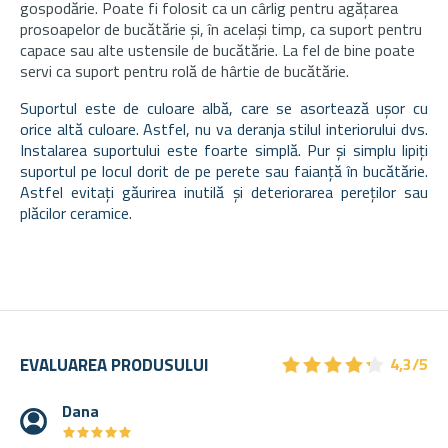
gospodărie. Poate fi folosit ca un cârlig pentru agățarea
prosoapelor de bucătărie și, în același timp, ca suport pentru
capace sau alte ustensile de bucătărie. La fel de bine poate
servi ca suport pentru rolă de hârtie de bucătărie.
Suportul este de culoare albă, care se asortează ușor cu
orice altă culoare. Astfel, nu va deranja stilul interiorului dvs.
Instalarea suportului este foarte simplă. Pur și simplu lipiți
suportul pe locul dorit de pe perete sau faianță în bucătărie.
Astfel evitați găurirea inutilă și deteriorarea pereților sau
plăcilor ceramice.
★
★
★
★
★
★
★
★
★
★
EVALUAREA PRODUSULUI
4,3/5
Dana
★
★
★
★
★
★
★
★
★
★