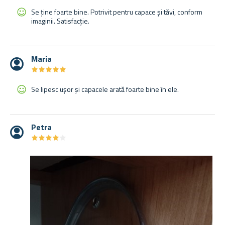
Se ține foarte bine. Potrivit pentru capace și tăvi, conform
imaginii. Satisfacție.
Maria
★
★
★
★
★
★
★
★
★
★
Se lipesc ușor și capacele arată foarte bine în ele.
Petra
★
★
★
★
★
★
★
★
★
★