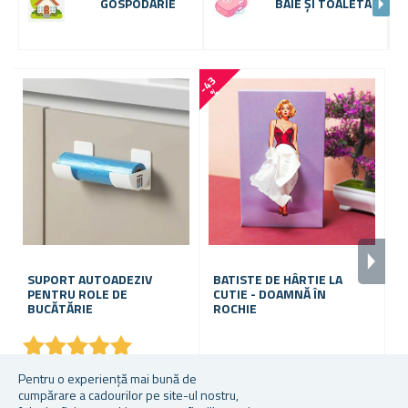
GOSPODĂRIE
BAIE ȘI TOALETĂ
-
4
3
%
SUPORT AUTOADEZIV
BATISTE DE HÂRTIE LA
S
PENTRU ROLE DE
CUTIE - DOAMNĂ ÎN
B
BUCĂTĂRIE
ROCHIE
A
C
★
★
★
★
★
★
★
★
★
★
În stoc
În stoc
În
Pentru o experiență mai bună de
cumpărare a cadourilor pe site-ul nostru,
De la 10,27 lei
9,37 lei
39