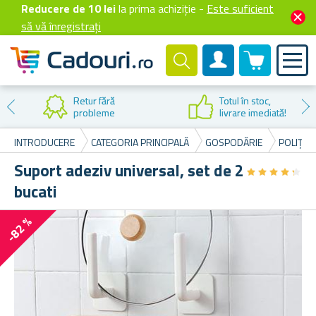
Reducere de 10 lei
la prima achiziție -
Este suficient
să vă înregistrați
0 produselor
Cont client
Retur fără
Totul în stoc,
probleme
livrare imediată!
INTRODUCERE
CATEGORIA PRINCIPALĂ
GOSPODĂRIE
POLIȚE 
Suport adeziv universal, set de 2
★
★
★
★
★
★
★
★
★
★
bucati
-82 %