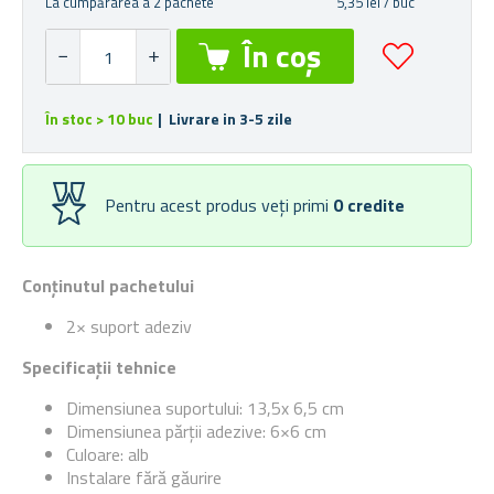
La cumpărarea a 2 pachete
5,35 lei / buc
În stoc > 10 buc
| Livrare in 3-5 zile
Pentru acest produs veți primi
0
credite
Conținutul pachetului
2× suport adeziv
Specificații tehnice
Dimensiunea suportului: 13,5x 6,5 cm
Dimensiunea părții adezive: 6×6 cm
Culoare: alb
Instalare fără găurire