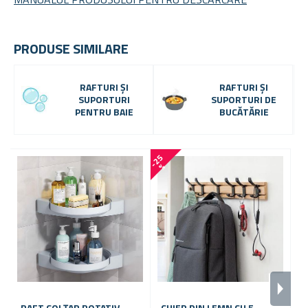
PRODUSE SIMILARE
RAFTURI ȘI
RAFTURI ȘI
SUPORTURI
SUPORTURI DE
PENTRU BAIE
BUCĂTĂRIE
-
2
5
-
2
8
%
RAFT COLȚAR ROTATIV
CUIER DIN LEMN CU 5
P