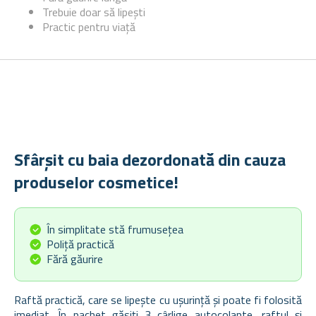
Trebuie doar să lipești
Practic pentru viață
Sfârșit cu baia dezordonată din cauza
produselor cosmetice!
În simplitate stă frumusețea
Poliță practică
Fără găurire
Raftă practică, care se lipește cu ușurință și poate fi folosită
imediat. În pachet găsiți 3 cârlige autocolante, raftul și