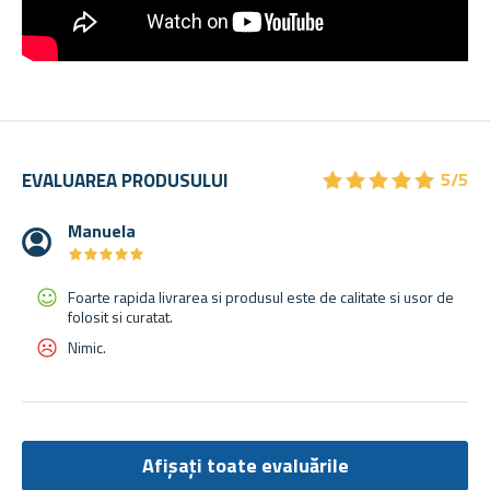
★
★
★
★
★
★
★
★
★
★
EVALUAREA PRODUSULUI
5/5
Manuela
★
★
★
★
★
★
★
★
★
★
Foarte rapida livrarea si produsul este de calitate si usor de
folosit si curatat.
Nimic.
Afișați toate evaluările