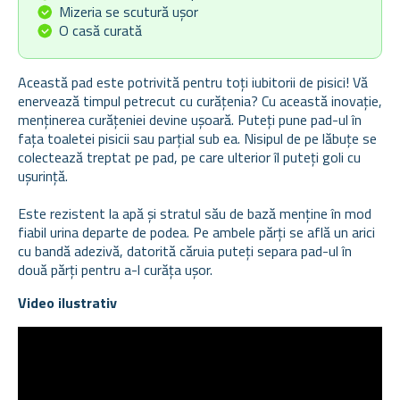
Mizeria se scutură ușor
O casă curată
Această pad este potrivită pentru toți iubitorii de pisici! Vă
enervează timpul petrecut cu curățenia? Cu această inovație,
menținerea curățeniei devine ușoară. Puteți pune pad-ul în
fața toaletei pisicii sau parțial sub ea. Nisipul de pe lăbuțe se
colectează treptat pe pad, pe care ulterior îl puteți goli cu
ușurință.
Este rezistent la apă și stratul său de bază menține în mod
fiabil urina departe de podea. Pe ambele părți se află un arici
cu bandă adezivă, datorită căruia puteți separa pad-ul în
două părți pentru a-l curăța ușor.
Video ilustrativ