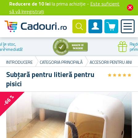
Reducere de 10 lei
la prima achiziție -
Este suficient
să vă înregistrați
0 produselor
Cont client
Reducere la
prima cumpărare
INTRODUCERE
CATEGORIA PRINCIPALĂ
ACCESORII PENTRU ANIMA
Subțară pentru litieră pentru
★
★
★
★
★
★
★
★
★
★
pisici
-66 %