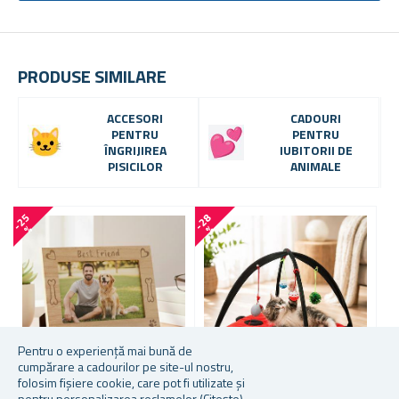
PRODUSE SIMILARE
ACCESORI
CADOURI
PENTRU
PENTRU
ÎNGRIJIREA
IUBITORII DE
PISICILOR
ANIMALE
-
2
5
-
2
8
-
7
7
%
%
Pentru o experiență mai bună de
cumpărare a cadourilor pe site-ul nostru,
folosim fișiere cookie, care pot fi utilizate și
pentru personalizarea reclamelor
(Citește)