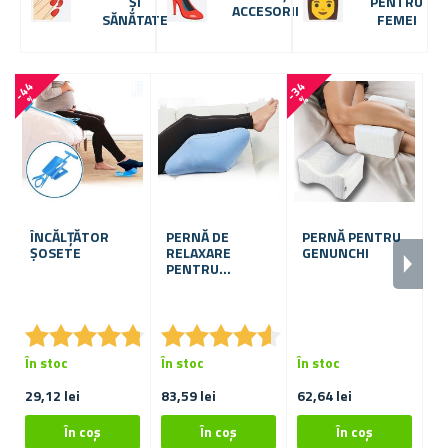
ȘI
PENTRU
ACCESORII
SĂNĂTATE
FEMEI
-
4
4
-
3
4
-
6
0
%
%
ÎNCĂLȚĂTOR
PERNĂ DE
PERNĂ PENTRU
C
ȘOSETE
RELAXARE
GENUNCHI
B
PENTRU
B
PICIOARE
★
★
★
★
★
★
★
★
★
★
★
★
★
★
★
★
★
★
★
★
În stoc
În stoc
În stoc
În
29,12 lei
83,59 lei
62,64 lei
12