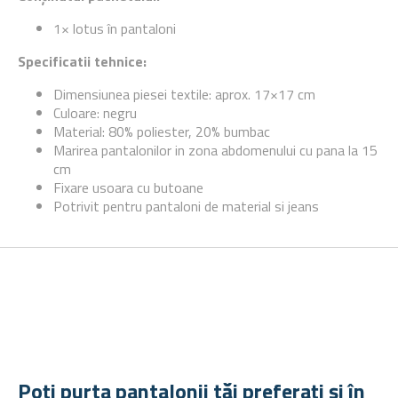
1× lotus în pantaloni
Specificatii tehnice:
Dimensiunea piesei textile: aprox. 17×17 cm
Culoare: negru
Material: 80% poliester, 20% bumbac
Marirea pantalonilor in zona abdomenului cu pana la 15
cm
Fixare usoara cu butoane
Potrivit pentru pantaloni de material si jeans
Poți purta pantalonii tăi preferați și în