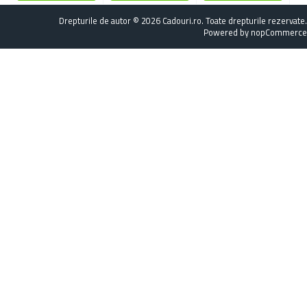
Drepturile de autor © 2026 Cadouri.ro. Toate drepturile rezervate.
Powered by
nopCommerce