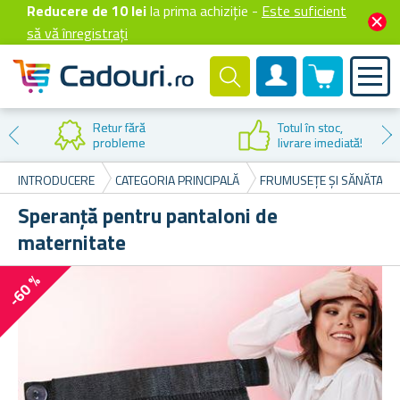
Reducere de 10 lei
la prima achiziție -
Este suficient
să vă înregistrați
0 produselor
Cont client
Retur fără
Totul în stoc,
probleme
livrare imediată!
INTRODUCERE
CATEGORIA PRINCIPALĂ
FRUMUSEȚE ȘI SĂNĂTATE
Speranță pentru pantaloni de
maternitate
-60 %