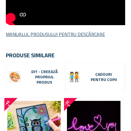
MANUALUL PRODUSULUI PENTRU DESCĂRCARE
PRODUSE SIMILARE
DIY - CREEAZĂ
CADOURI
PROPRIUL
PENTRU COPII
PRODUS
-
4
6
-
3
5
-
3
6
%
%