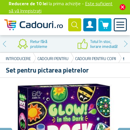
Reducere de 10 lei
la prima achiziție -
Este suficient
să vă înregistrați
0 produselor
Cont client
Reducere la
prima cumpărare
INTRODUCERE
CADOURI PENTRU
CADOURI PENTRU COPII
SET
Set pentru pictarea pietrelor
F
Pe 