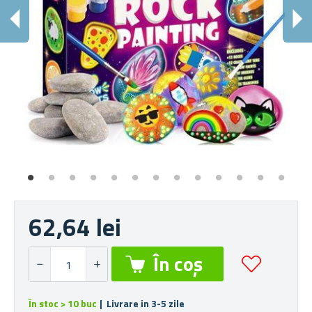
62,64 lei
În stoc > 10 buc
| Livrare in 3-5 zile