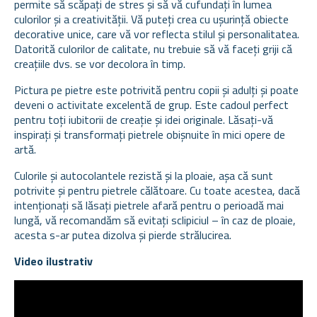
permite să scăpați de stres și să vă cufundați în lumea
culorilor și a creativității. Vă puteți crea cu ușurință obiecte
decorative unice, care vă vor reflecta stilul și personalitatea.
Datorită culorilor de calitate, nu trebuie să vă faceți griji că
creațiile dvs. se vor decolora în timp.
Pictura pe pietre este potrivită pentru copii și adulți și poate
deveni o activitate excelentă de grup. Este cadoul perfect
pentru toți iubitorii de creație și idei originale. Lăsați-vă
inspirați și transformați pietrele obișnuite în mici opere de
artă.
Culorile și autocolantele rezistă și la ploaie, așa că sunt
potrivite și pentru pietrele călătoare. Cu toate acestea, dacă
intenționați să lăsați pietrele afară pentru o perioadă mai
lungă, vă recomandăm să evitați sclipiciul – în caz de ploaie,
acesta s-ar putea dizolva și pierde strălucirea.
Video ilustrativ