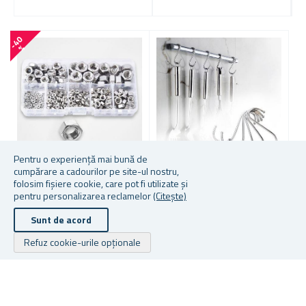
-
4
0
-
2
4
%
Pentru o experiență mai bună de
cumpărare a cadourilor pe site-ul nostru,
Mai multe dimensiuni de ales
M
folosim fișiere cookie, care pot fi utilizate și
SET PIULIȚE HEXAGONALE
pentru personalizarea reclamelor
(Citește)
315 BUC
CÂRLIGE DIN OȚEL
A
INOXIDABIL, 5 BUCĂȚI
Sunt de acord
Refuz cookie-urile opționale
★
★
★
★
★
★
★
★
★
★
În stoc
În stoc
În
31,15 lei
De la 7,33 lei
De