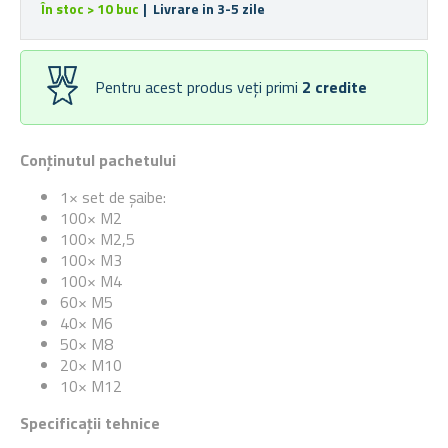
În stoc > 10 buc
| Livrare in 3-5 zile
Pentru acest produs veți primi
2
credite
Conținutul pachetului
1× set de șaibe:
100× M2
100× M2,5
100× M3
100× M4
60× M5
40× M6
50× M8
20× M10
10× M12
Specificații tehnice