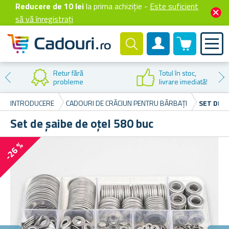
Reducere de 10 lei
la prima achiziție -
Este suficient
să vă înregistrați
0 produselor
Cont client
Retur fără
Totul în stoc,
probleme
livrare imediată!
INTRODUCERE
CADOURI DE CRĂCIUN PENTRU BĂRBAȚI
SET DE Ș
Set de șaibe de oțel 580 buc
-26 %
5
Set