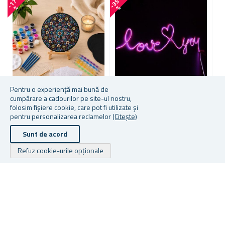
-
1
7
-
3
5
%
%
Pentru o experiență mai bună de
cumpărare a cadourilor pe site-ul nostru,
folosim fișiere cookie, care pot fi utilizate și
SET PICTURĂ MANDALĂ
CREEAZĂ-ȚI PROPRIA
M
pentru personalizarea reclamelor
(Citește)
MARE 32 BUC
INSCRIPȚIE NEON DE 5 M
S
Sunt de acord
Refuz cookie-urile opționale
★
★
★
★
★
★
★
★
★
★
În stoc
În stoc
În
68,93 lei
De la 24,09 lei
De