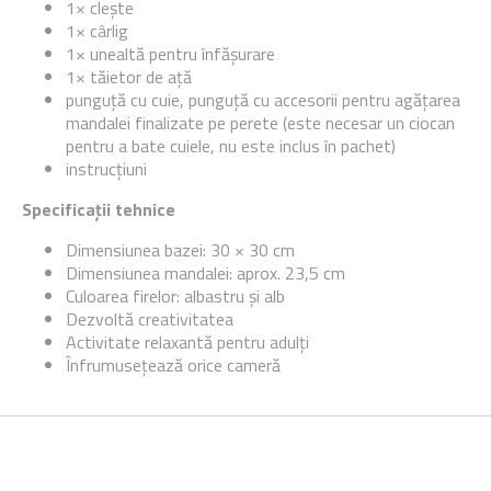
1× clește
1× cârlig
1× unealtă pentru înfășurare
1× tăietor de ață
punguță cu cuie, punguță cu accesorii pentru agățarea
mandalei finalizate pe perete (este necesar un ciocan
pentru a bate cuiele, nu este inclus în pachet)
instrucțiuni
Specificații tehnice
Dimensiunea bazei: 30 × 30 cm
Dimensiunea mandalei: aprox. 23,5 cm
Culoarea firelor: albastru și alb
Dezvoltă creativitatea
Activitate relaxantă pentru adulți
Înfrumusețează orice cameră