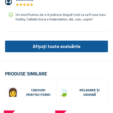
★
★
★
★
★
★
★
★
★
★
Un mod frumos de a-ti petrece timpul! cred ca va fi noul meu
hobby. Calitate buna a materialelor, ate, cuie...super!
Afișați toate evaluările
PRODUSE SIMILARE
CADOURI
RELAXARE ȘI
PENTRU FEMEI
ODIHNĂ