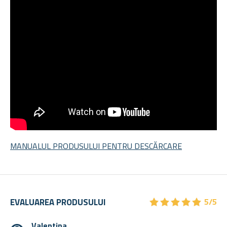
MANUALUL PRODUSULUI PENTRU DESCĂRCARE
★
★
★
★
★
★
★
★
★
★
EVALUAREA PRODUSULUI
5/5
Valentina