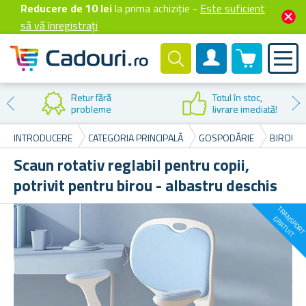
Reducere de 10 lei
la prima achiziție -
Este suficient
să vă înregistrați
0 produselor
Cont client
Retur fără
Totul în stoc,
probleme
livrare imediată!
INTRODUCERE
CATEGORIA PRINCIPALĂ
GOSPODĂRIE
BIROU Ș
Scaun rotativ reglabil pentru copii,
potrivit pentru birou - albastru deschis
G
T