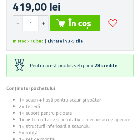
419,00 lei
În stoc > 10 buc
| Livrare in 3-5 zile
Pentru acest produs veți primi
28
credite
Conținutul pachetului
1× scaun + husă pentru scaun și spătar
2× tetieră
1× suport pentru picioare
1× piston rotativ și nerotativ + mecanism de operare
1× structură inferioară a scaunului
5× rotiță
1× set de montaj