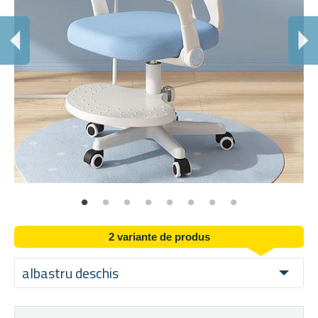
P
Sp
2 variante de produs
albastru deschis