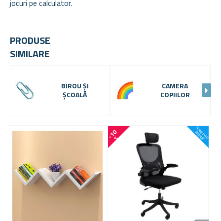
jocuri pe calculator.
PRODUSE
SIMILARE
BIROU ȘI
CAMERA
ȘCOALĂ
COPIILOR
T
R
A
P
O
R
T
R
A
T
U
-
1
0
N
S
G
IT
%