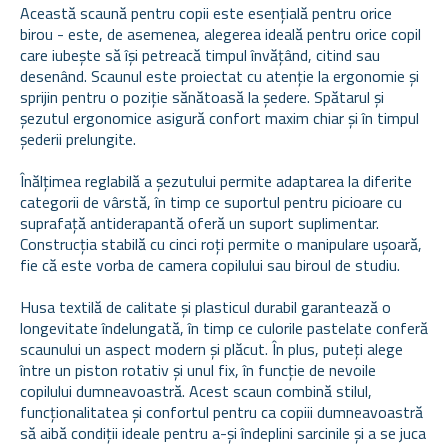
Această scaună pentru copii este esențială pentru orice
birou - este, de asemenea, alegerea ideală pentru orice copil
care iubește să își petreacă timpul învățând, citind sau
desenând. Scaunul este proiectat cu atenție la ergonomie și
sprijin pentru o poziție sănătoasă la ședere. Spătarul și
șezutul ergonomice asigură confort maxim chiar și în timpul
șederii prelungite.
Înălțimea reglabilă a șezutului permite adaptarea la diferite
categorii de vârstă, în timp ce suportul pentru picioare cu
suprafață antiderapantă oferă un suport suplimentar.
Construcția stabilă cu cinci roți permite o manipulare ușoară,
fie că este vorba de camera copilului sau biroul de studiu.
Husa textilă de calitate și plasticul durabil garantează o
longevitate îndelungată, în timp ce culorile pastelate conferă
scaunului un aspect modern și plăcut. În plus, puteți alege
între un piston rotativ și unul fix, în funcție de nevoile
copilului dumneavoastră. Acest scaun combină stilul,
funcționalitatea și confortul pentru ca copiii dumneavoastră
să aibă condiții ideale pentru a-și îndeplini sarcinile și a se juca