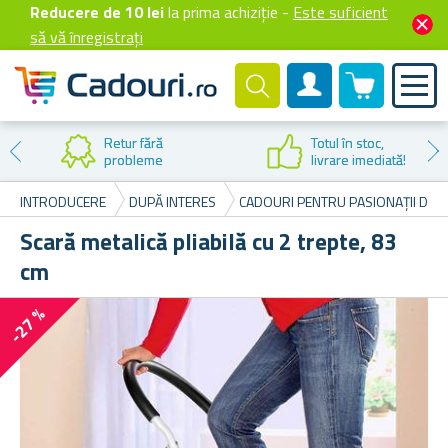
Reducere de 10 lei
la prima achiziție -
Este suficient
să vă înregistrați
0 produselor
Cont client
Retur fără
Totul în stoc,
probleme
livrare imediată!
INTRODUCERE
DUPĂ INTERES
CADOURI PENTRU PASIONAȚII DE B
Scară metalică pliabilă cu 2 trepte, 83
cm
-27 %