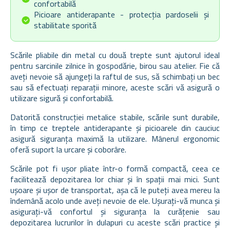
confortabilă
Picioare antiderapante - protecția pardoselii și
stabilitate sporită
Scările pliabile din metal cu două trepte sunt ajutorul ideal
pentru sarcinile zilnice în gospodărie, birou sau atelier. Fie că
aveți nevoie să ajungeți la raftul de sus, să schimbați un bec
sau să efectuați reparații minore, aceste scări vă asigură o
utilizare sigură și confortabilă.
Datorită construcției metalice stabile, scările sunt durabile,
în timp ce treptele antiderapante și picioarele din cauciuc
asigură siguranța maximă la utilizare. Mânerul ergonomic
oferă suport la urcare și coborâre.
Scările pot fi ușor pliate într-o formă compactă, ceea ce
facilitează depozitarea lor chiar și în spații mai mici. Sunt
ușoare și ușor de transportat, așa că le puteți avea mereu la
îndemână acolo unde aveți nevoie de ele.
Ușurați-vă munca și
asigurați-vă confortul și siguranța la curățenie sau
depozitarea lucrurilor în dulapuri cu aceste scări practice și