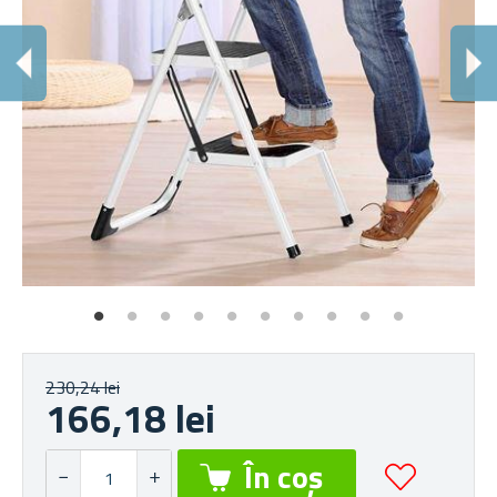
C
În 
230,24 lei
166,18 lei