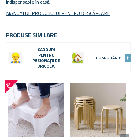
indispensabile în casă!
MANUALUL PRODUSULUI PENTRU DESCĂRCARE
PRODUSE SIMILARE
CADOURI
PENTRU
GOSPODĂRIE
PASIONAȚII DE
BRICOLAJ
-
2
3
%