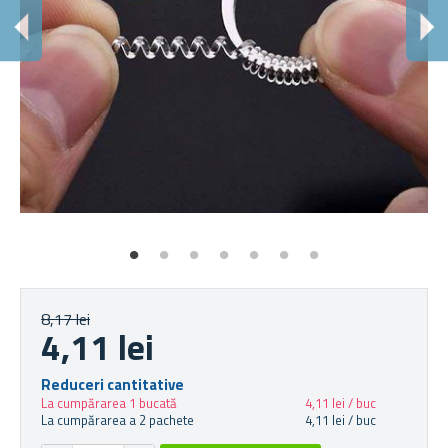
A
Înf
8,17 lei
4,11 lei
Reduceri cantitative
La cumpărarea 1 bucată
4,11 lei / buc
La cumpărarea a 2 pachete
4,11 lei / buc