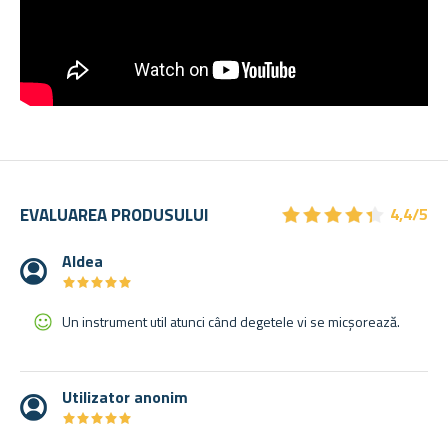
★
★
★
★
★
★
★
★
★
★
EVALUAREA PRODUSULUI
4,4/5
Aldea
★
★
★
★
★
★
★
★
★
★
Un instrument util atunci când degetele vi se micșorează.
Utilizator anonim
★
★
★
★
★
★
★
★
★
★