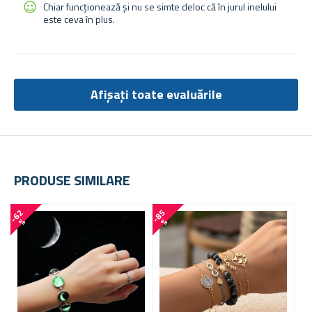
Chiar funcționează și nu se simte deloc că în jurul inelului
este ceva în plus.
Afișați toate evaluările
PRODUSE SIMILARE
-
6
2
-
8
5
-
3
3
%
%