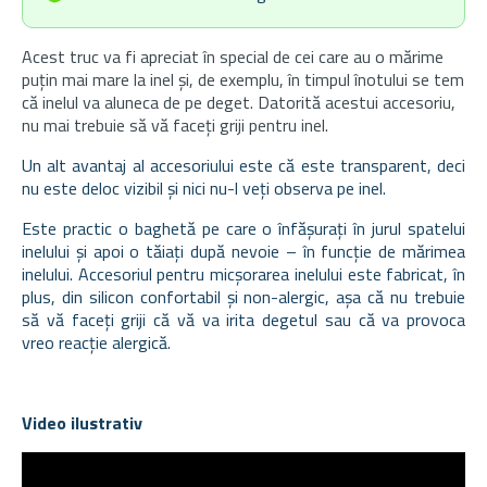
Acest truc va fi apreciat în special de cei care au o mărime
puțin mai mare la inel și, de exemplu, în timpul înotului se tem
că inelul va aluneca de pe deget. Datorită acestui accesoriu,
nu mai trebuie să vă faceți griji pentru inel.
Un alt avantaj al accesoriului este că este transparent, deci
nu este deloc vizibil și nici nu-l veți observa pe inel.
Este practic o baghetă pe care o înfășurați în jurul spatelui
inelului și apoi o tăiați după nevoie – în funcție de mărimea
inelului. Accesoriul pentru micșorarea inelului este fabricat, în
plus, din silicon confortabil și non-alergic, așa că nu trebuie
să vă faceți griji că vă va irita degetul sau că va provoca
vreo reacție alergică.
Video ilustrativ